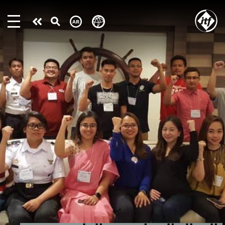
Skip
to
Take
main
content
action