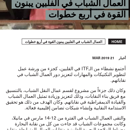
العمال الشباب في الفلبين يبنون
القوة في أربع خطوات
Breadcrumb
العمال الشباب في الفلبين يبنون القوة في أربع خطوات
HOME
أخبار
21 MAR 2019
أجتمع
نشطاء من الـ
ITF
في الفلبين، كجزء من ورشة عمل
لتطوير التكتيكات والمهارات لتعزيز دور العمال الشباب في
نقاباتهم.
وكان ذلك جزءاً من مشروع لقسم عمال النقل الشباب، بالتنسيق
مع فريق بناء النقابات، وذلك لتعزيز وزيادة تمثيل العمال الشباب
والقيادة الديمقراطية في نقاباتهم. وكان الهدف من ذلك هو تحقيق
الاستدامة النقابية وإنشاء شبكات تضامن إقليمية فعالة.
والتقى العمال الشباب في الفترة من 12-14 مارس في مانيلا،
وكانت مجموعات الشباب قد جاءت من كل من نقابة البحارة
وضباط الملاحة البحرية الفلبينية ونقابات العمال المترابطة ونقابة