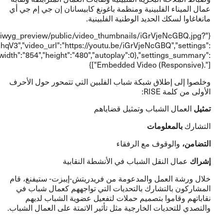
عمال الميناء الفلبينية ومنظمة باغونغ كابيسانان إن جي إم جي أي
مانغاغاوا لسكك الحديد الوطنية الفلبينية.
wysiwyg_preview/public/video_thumbnails/iGrVjeNcGBQ.jpg?
nhqV3","video_url":"
https://youtu.be/iGrVjeNcGBQ
","settings":
width":"854","height":"480","autoplay":0},"settings_summary":
["Embedded Video (Responsive)."]}
وخلصوا إلى إطلاق شبكة شباب الفلبين التي تتمحور حول الأحرف
الأولى
من كلمة
RISE
:
العمال الشباب وتمثيل قضاياهم
تمثيل
التشارك
بالمعلومات
والوقوف مع الرفقاء
التضامن،
عمال النقل الشباب في الأنشطة النقابية
إشراك
خلال ورشة العمل والمدعومة من فريدريتش-إيبزت- ستيفنغ، قام
المشاركون بالتشارك بالتحديات التي تواجههم كعمال شباب في
نقاباتهم وقاموا بتصميم حملات لتفعيل عضوية الشباب لديهم
والتصدي للتحديات الخارجية مثل تأثير الاتمتة على العمال الشباب.