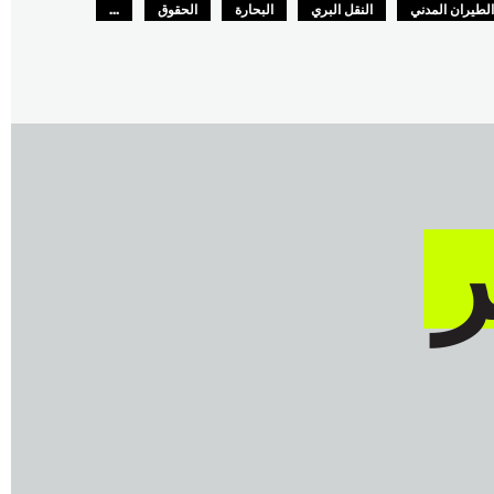
لطيران المدني
النقل البري
البحارة
الحقوق
...
لسلامة
GLOBAL
ر