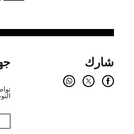
شارك
جهة
التو