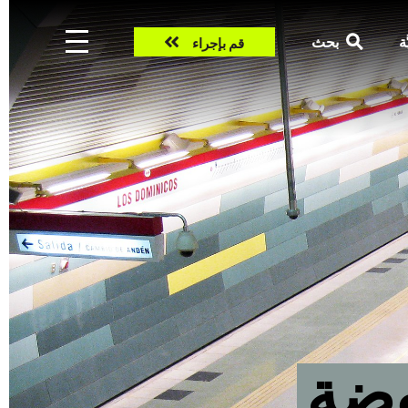
Take
ّة
بحث
قم بإجراء
action
وضة