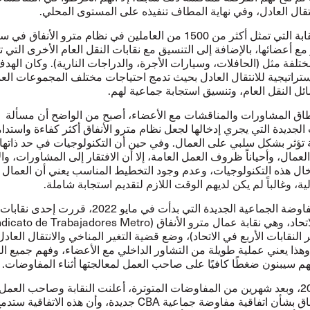
نتقال العادل، وفي نهاية المطاف تنفيذه على المستوى المحلي.
وقد بدأت النقابة التي تمثل أكثر من 1500 من العاملين في نظام مترو الأنف
ع أعضائها، بالإضافة إلى التنسيق مع نقابات النقل العام الأخرى التي ت
تلفة مثل (الحافلات، وسيارات الأجرة، والدراجات النارية). وكان الهد
ستراتيجية للانتقال العادل بحيث تدمج احتياجات مختلف المجموعات العم
ل النقل العام، وتنسيق استجابة جماعية لهم.
اق المشاورات والمناقشات مع الأعضاء، أصبح من الواضح أن مسألة
 الجديدة التي يجري إدخالها لجعل نظام مترو الأنفاق أكثر كفاءة واستدا
ئية تؤثر بشكل سلبي على العمال. وفي حين أن التكنولوجيات في حد ذاتها
عمال، وأحياناً ظروف العمل العامة، إلا أن الافتقار إلى المشاورات، وا
ال هذه التكنولوجيات، وعدم وجود التخطيط المناسب يعني أن العمال وا
ية، وغالباً لم يكن لديهم الوقت اللازم لتقديم استجابة شاملة.
في جولة المفاوضة الجماعية الجديدة التي بدأت في مايو 2022، قررت 
بر النقابات الأربع في الاتحاد)، وضع قضية التغير المناخي والانتقال العا
هذا يعني عملية طويلة من التشاور الداخلي مع الأعضاء، وفهم جميع ال
نهم سيبنون ضغطًا كافيًا على صاحب العمل لمعالجتها أثناء المفاوضات.
في يوليو 2022، وبعد شهرين من المفاوضات المتوترة، أعلنت النقابة وصاحب العمل 
توصلا إلى اتفاق بشأن اتفاقية مفاوضة جماعية CBA جديدة، وأن هذه الاتفاقي