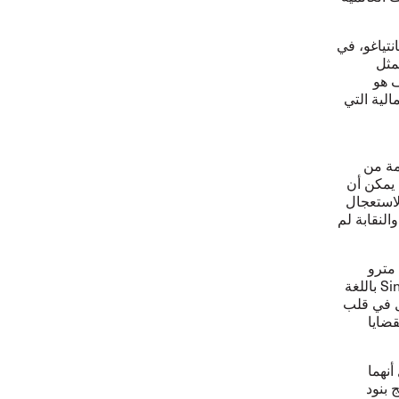
اق في سانتياغو، في
مثل
ف هو
الية التي
مة من
 يمكن أن
لاستعجال
لنقابة لم
إحدى نقابات مترو
الأنفاق في الاتحاد، وهي نقابة عمال مترو الأنفاق (Sindicato de Trabajadores Metro باللغة
دل في قلب
قضايا
أنهما
ة ستدمج بنود