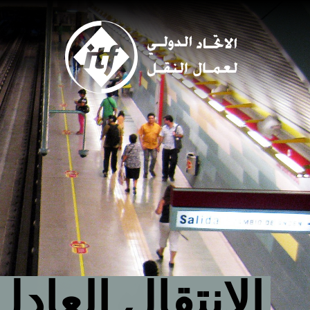
Skip
to
main
content
الانتقال العا