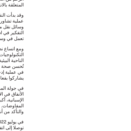
المتعلقة بالا
عملية تشاور م
وسائل نقل مخ
التفكير في ا
تعمل في وسائ
ومع اتساع نط
التكنولوجيات
الناحية البي
تُحسن صحة ال
في عملية إدخ
يشاركوا بفعال
الإسبانية، أك
المفاوضات. و
والتأكد من أ