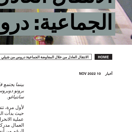
الجماعية: در
Breadcrumb
الانتقال العادل من خلال المفاوضة الجماعية: دروس من شيلي
HOME
أخبار
10 NOV 2022
بينما يجتمع 
برونو دوبروس
سانتياغو.
لأول مرة، تت
العمال مدركي
الرغم من أنه 