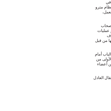
 في
نظام مترو
لعمل،
وأصحاب
 عمليات
وف
ها من قبل
لباب أمام
لأولى من
ين أعضاء
تقال العادل