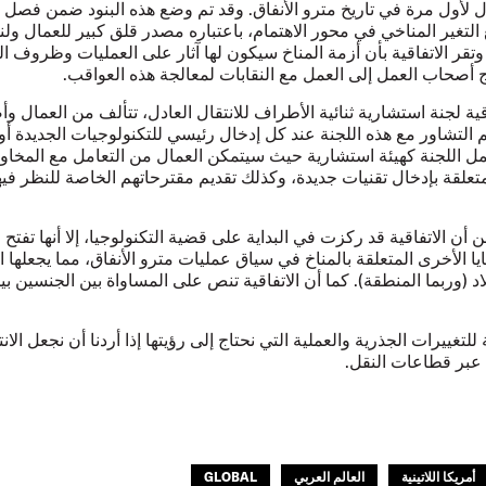
ادل لأول مرة في تاريخ مترو الأنفاق. وقد تم وضع هذه البنود ضمن فصل
 التغير المناخي في محور الاهتمام، باعتباره مصدر قلق كبير للعمال ول
وتقر الاتفاقية بأن أزمة المناخ سيكون لها آثار على العمليات وظروف ا
اج أصحاب العمل إلى العمل مع النقابات لمعالجة هذه العواقب.
قية لجنة استشارية ثنائية الأطراف للانتقال العادل، تتألف من العمال 
 التشاور مع هذه اللجنة عند كل إدخال رئيسي للتكنولوجيات الجديدة أو
عمل اللجنة كهيئة استشارية حيث سيتمكن العمال من التعامل مع المخا
متعلقة بإدخال تقنيات جديدة، وكذلك تقديم مقترحاتهم الخاصة للنظر في
أن الاتفاقية قد ركزت في البداية على قضية التكنولوجيا، إلا أنها تفتح ا
ا الأخرى المتعلقة بالمناخ في سياق عمليات مترو الأنفاق، مما يجعلها ا
اد (وربما المنطقة). كما أن الاتفاقية تنص على المساواة بين الجنسين ب
للتغييرات الجذرية والعملية التي نحتاج إلى رؤيتها إذا أردنا أن نجعل الان
عبر قطاعات النقل.
أمريكا اللاتينية
العالم العربي
GLOBAL