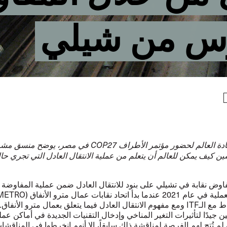
وس من شيلي
قادة العالم لحضور مؤتمر الأطراف
COP27
في مصر، يوضح منسق مشرو
ين كيف يمكن للعالم أن يتعلم من عملية الانتقال العادل التي تجري حالي
فاوض نقابة في تشيلي على بنود للانتقال العادل ضمن عملية المفاوضة ا
عملية الانخراط مع الـITF ومع مفهوم الانتقال العادل فيما يتعلق بعمال مترو الأن
ن جيدًا لتأثيرات التغير المناخي وإدخال التقنيات الجديدة في أماكن عم
لم تُتح لهم الفرصة لمناقشة ذلك سابقاً، إلا أنهم انخرطوا في المناقشات