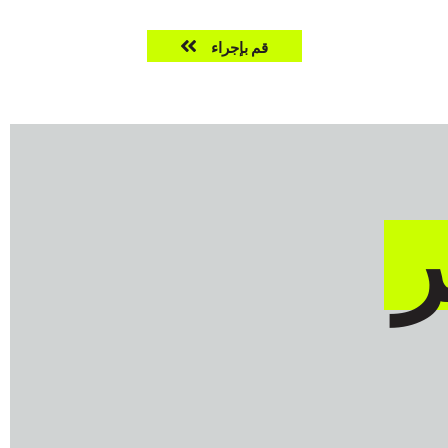
Take
ّة
بحث
قم بإجراء
action
ر