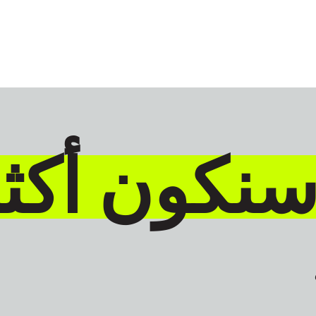
GLOBAL
العَرَبِيَ
سنكون أكث