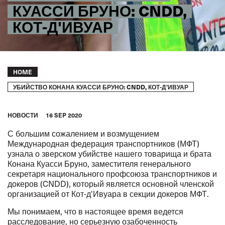
КУАССИ БРУНО: CNDD,
КОТ-Д'ИВУАР
Breadcrumb
HOME
УБИЙСТВО КОНАНА КУАССИ БРУНО: CNDD, КОТ-Д'ИВУАР
HОВОСТИ
16 SEP 2020
С большим сожалением и возмущением
Международная федерация транспортников (МФТ)
узнала о зверском убийстве нашего товарища и брата
Конана Куасси Бруно, заместителя генерального
секретаря национального профсоюза транспортников и
докеров (CNDD), который является основной членской
организацией от Кот-д'Ивуара в секции докеров МФТ.
Мы понимаем, что в настоящее время ведется
расследование, но серьезную озабоченность