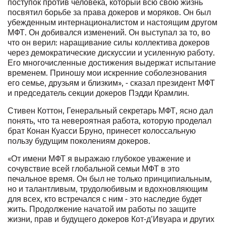
поступок против человека, который всю свою жизнь
посвятил борьбе за права докеров и моряков. Он был
убежденным интернационалистом и настоящим другом
МФТ. Он добивался изменений. Он выступал за то, во
что он верил: наращивание силы коллектива докеров
через демократические дискуссии и усиленную работу.
Его многочисленные достижения выдержат испытание
временем. Приношу мои искренние соболезнования
его семье, друзьям и близким», - сказал президент МФТ
и председатель секции докеров Пэдди Крамлин.
Стивен Коттон, Генеральный секретарь МФТ, ясно дал
понять, что та невероятная работа, которую проделал
брат Конан Куасси Бруно, принесет колоссальную
пользу будущим поколениям докеров.
«От имени МФТ я выражаю глубокое уважение и
сочувствие всей глобальной семьи МФТ в это
печальное время. Он был не только принципиальным,
но и талантливым, трудолюбивым и вдохновляющим
для всех, кто встречался с ним - это наследие будет
жить. Продолжение начатой им работы по защите
жизни, прав и будущего докеров Кот-д’Ивуара и других