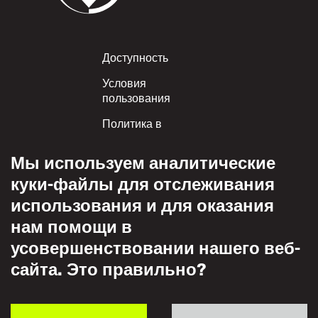
Footer
Доступность
Условия
пользования
Политика в
отношении куки-
файлов
Мы используем аналитические
Приемлемое
куки-файлы для отслеживания
пользование
использования и для оказания
Политика
нам помощи в
конфиденциальности
усовершенствовании нашего веб-
Политика взаимного
сайта. Это правильно?
уважения