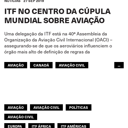
NOTÍCIAS
27 SEP 2019
ITF NO CENTRO DA CÚPULA
MUNDIAL SOBRE AVIAÇÃO
Uma delegação da ITF está na 40ª Assembleia da
Organização da Aviação Civil Internacional (OACI) –
assegurando-se de que os aeroviários influenciem o
órgão mais alto de definição de regras da
AVIAÇÃO
CANADÁ
AVIAÇÃO CIVIL
...
AVIAÇÃO CIVIL
EUROPA
ITF ÁFRICA
ITF AMÉRICAS
ÁSIA PACÍFICO
GLOBAL
AVIAÇÃO
AVIAÇÃO CIVIL
POLÍTICAS
AVIAÇÃO CIVIL
EUROPA
ITF ÁFRICA
ITF AMÉRICAS