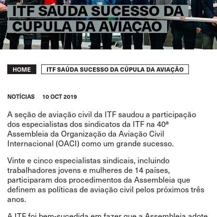
ITF SAÚDA SUCESSO DA
CÚPULA DA AVIAÇÃO
Breadcrumb
ITF SAÚDA SUCESSO DA CÚPULA DA AVIAÇÃO
HOME
NOTÍCIAS
10 OCT 2019
A seção de aviação civil da ITF saudou a participação
dos especialistas dos sindicatos da ITF na 40ª
Assembleia da Organização da Aviação Civil
Internacional (OACI) como um grande sucesso.
Vinte e cinco especialistas sindicais, incluindo
trabalhadores jovens e mulheres de 14 países,
participaram dos procedimentos da Assembleia que
definem as políticas de aviação civil pelos próximos três
anos.
A ITF foi bem-sucedida em fazer que a Assembleia adote