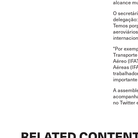
alcance mu
O secretári
delegação:
Temos porp
aeroviário
internacion
"Por exemp
Transporte
Aéreo (IFA
Aéreas (IF
trabalhado
importante
A assemble
acompanhar
no
Twitter
RELATED CONTEN