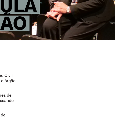
PULA
ÇÃO
o Civil
 o órgão
ores de
passando
 de