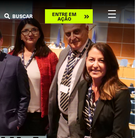
Take
ENTRE EM
BUSCAR
AÇÃO
action