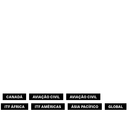
CANADÁ
AVIAÇÃO CIVIL
AVIAÇÃO CIVIL
ITF ÁFRICA
ITF AMÉRICAS
ÁSIA PACÍFICO
GLOBAL