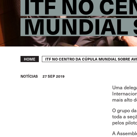
ITF NO C
MUNDIAL 
Breadcrumb
ITF NO CENTRO DA CÚPULA MUNDIAL SOBRE AV
HOME
NOTÍCIAS
27 SEP 2019
Uma delega
Internacio
mais alto d
O grupo da 
toda a seçã
pelos pilot
A Assemble