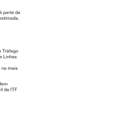
é parte da
estimada.
e Tráfego
e Linhas
, na mais
odem
l da ITF