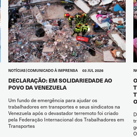
NOTÍCIAS
COMUNICADO À IMPRENSA
03 JUL 2026
N
DECLARAÇÃO: EM SOLIDARIEDADE AO
O
POVO DA VENEZUELA
T
T
Um fundo de emergência para ajudar os
O
trabalhadores em transportes e seus sindicatos na
Venezuela após o devastador terremoto foi criado
D
pela Federação Internacional dos Trabalhadores em
t
Transportes
g
O