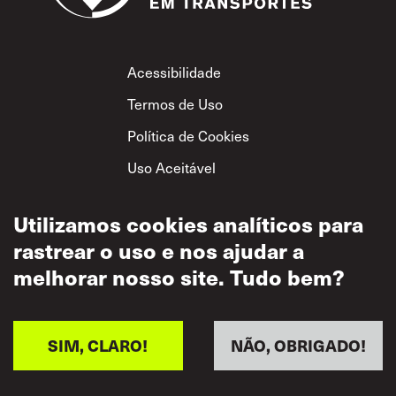
Footer
Acessibilidade
Termos de Uso
Política de Cookies
Uso Aceitável
Política de
Privacidade
Utilizamos cookies analíticos para
rastrear o uso e nos ajudar a
Política de Respeito
Mútuo
melhorar nosso site. Tudo bem?
SIM, CLARO!
NÃO, OBRIGADO!