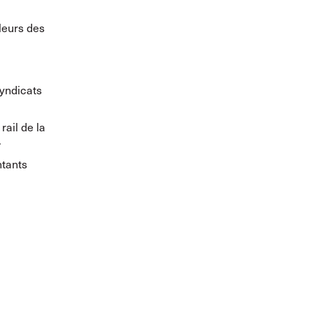
lleurs des
yndicats
rail de la
.
ntants