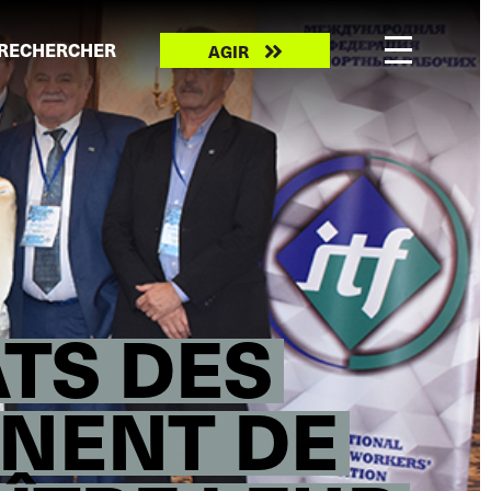
Take
RECHERCHER
AGIR
action
ATS DES
NENT DE