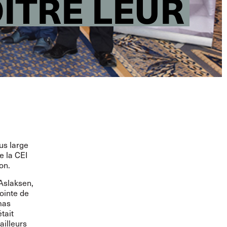
ÎTRE LEUR
us large
e la CEI
on.
 Aslaksen,
ointe de
mas
tait
ailleurs