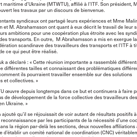
t maritime d’Ukraine (MTWTU), affilié à l’ITF. Son président, M
 ouvert les travaux par un discours de bienvenue.
entants syndicaux ont partagé leurs expériences et Mme Mali
 et M. Abrahamsson ont quant à eux décrit le travail de leur s
urs ambitions pour une coopération plus étroite avec les synd
 des transports. En outre, M Abrahamsson a mis en exergue la 
dération scandinave des travailleurs des transports et l’ITF à ti
e ce qui peut être réalisé.
k a déclaré : « Cette réunion importante a rassemblé différent
e différentes tailles et connaissant des problématiques différen
comment ils pourraient travailler ensemble sur des solutions
s et collectives. »
 œuvre depuis longtemps dans ce but et continuera à faire p
s de développement de la force collective des travailleurs de
en Ukraine. »
ajouté qu’il se réjouissait de voir autant de résultats positifs à
: reconnaissance par les participants de la nécessité d’une co
ans la région par-delà les sections, deux nouvelles affiliations à
 d’établir un comité national de coordination (CNC) véritable