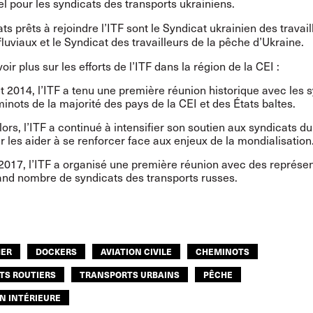
l pour les syndicats des transports ukrainiens.
ts prêts à rejoindre l’ITF sont le Syndicat ukrainien des travai
fluviaux et le Syndicat des travailleurs de la pêche d’Ukraine.
oir plus sur les efforts de l’ITF dans la région de la CEI :
et 2014, l’ITF a tenu une
première réunion historique
avec les s
inots de la majorité des pays de la CEI et des États baltes.
lors, l’ITF a continué à
intensifier son soutien
aux syndicats du 
r les aider à se renforcer face aux enjeux de la mondialisation
 2017, l’ITF a organisé une première réunion avec des représe
and nombre de syndicats des transports russes
.
MER
DOCKERS
AVIATION CIVILE
CHEMINOTS
TS ROUTIERS
TRANSPORTS URBAINS
PÊCHE
N INTÉRIEURE