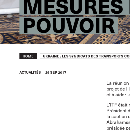
MESURES 
POUVOIR
Breadcrumb
UKRAINE : LES SYNDICATS DES TRANSPORTS C
HOME
ACTUALITÉS
29 SEP 2017
La réunion 
projet de l
et à aider 
L’ITF était
Président d
la section 
Abrahamsso
présidée pa