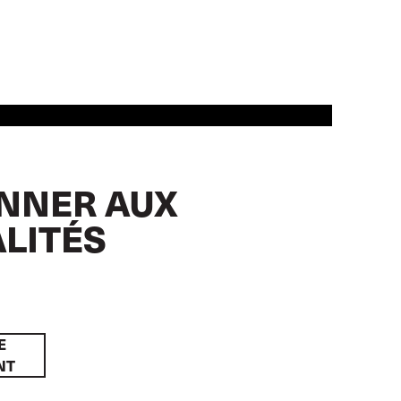
NNER AUX
LITÉS
E
NT