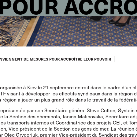
POUR ACCRO
ONVIENNENT DE MESURES POUR ACCROÎTRE LEUR POUVOIR
organisée à Kiev le 21 septembre entrait dans le cadre d’un pl
’ITF visant à développer les effectifs syndicaux dans la région d
la région à jouer un plus grand rôle dans le travail de la fédérati
 représentée par son Secrétaire général Steve Cotton, Øystein
e la Section des cheminots, Janina Malinovska, Secrétaire adj
des transports internes et Coordinatrice des projets CEI, et To
n, Vice-président de la Section des gens de mer. La réunion é
r Oleg Grygoriuk, premier Vice-président du Syndicat des trav