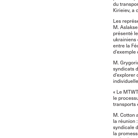
du transpor
Kirieiev, a
Les représ
M. Aslaksen
présenté le
ukrainiens
entre la Fé
d’exemple d
M. Grygoriu
syndicats d
d’explorer 
individuelle
« Le MTWTU
le processu
transports 
M. Cotton a 
la réunion 
syndicale d
la promesse