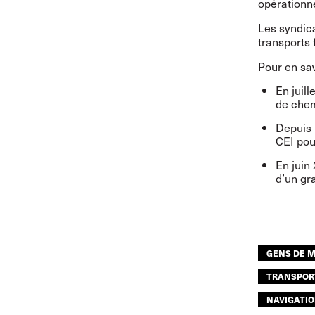
opérationne
Les syndica
transports 
Pour en sav
En juill
de chem
Depuis 
CEI pou
En juin
d’un
gr
GENS DE 
TRANSPOR
NAVIGATIO