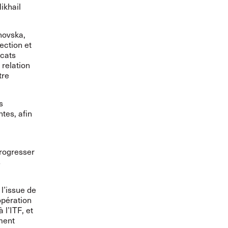
ikhail
novska,
ection et
icats
relation
tre
s
tes, afin
rogresser
s
 l’issue de
opération
 l’ITF, et
ment