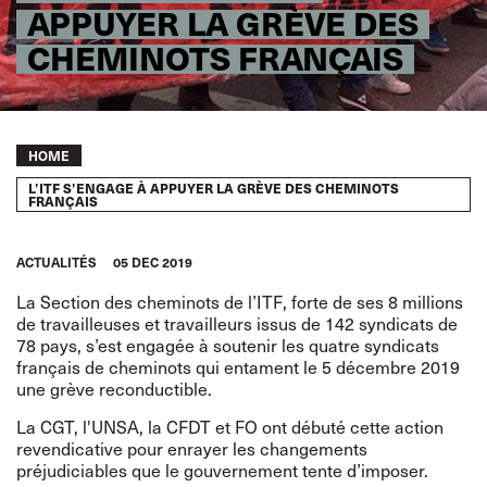
APPUYER LA GRÈVE DES
CHEMINOTS FRANÇAIS
Breadcrumb
HOME
L’ITF S’ENGAGE À APPUYER LA GRÈVE DES CHEMINOTS
FRANÇAIS
ACTUALITÉS
05 DEC 2019
La Section des cheminots de l’ITF, forte de ses 8 millions
de travailleuses et travailleurs issus de 142 syndicats de
78 pays, s’est engagée à soutenir les quatre syndicats
français de cheminots qui entament le 5 décembre 2019
une grève reconductible.
La
CGT
, l'
UNSA
, la
CFDT
et
FO
ont débuté cette action
revendicative pour enrayer les changements
préjudiciables que le gouvernement tente d’imposer.