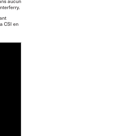
ans aucun
nterferry.
ant
la CSI en