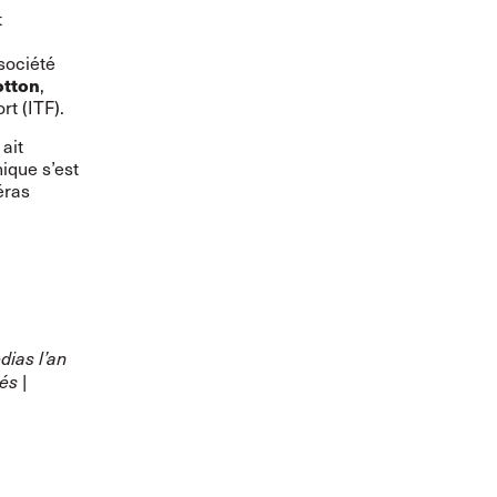
t
société
otton
,
rt (ITF).
ait
ique s’est
éras
dias l’an
és |