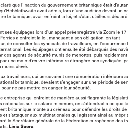
claré que l’inaction du gouvernement britannique était d’autan
 qu’Hebblethwaite avait
admis
, lors d’une audition devant un c
e britannique, avoir enfreint la loi, et s’était d’ailleurs déclaré
nt ses équipages lors d’un appel préenregistré via Zoom le 17
erries a enfreint la loi, manquant à son obligation, en tant
r, de consulter les syndicats de travailleurs, en l’occurrence
ternational. Les équipages ont ensuite été débarqués des navi
ar des agents de sécurité munis de menottes, puis rapidement
par une main-d’œuvre intérimaire étrangère non syndiquée, p
n moins élevé.
x travailleurs, qui percevaient une rémunération inférieure a
tional britannique, devaient s’engager sur une période de ser
 pour ne pas mettre en danger leur sécurité.
e entreprise qui enfreint de manière aussi flagrante la législat
ois nationales sur le salaire minimum, on s’attendrait à ce que l
nt britannique monte au créneau pour défendre les droits de
 et s’attaquer aux multinationales qui agissent ainsi au mépris
claré la Secrétaire générale de la Fédération européenne des tr
Livia Spera
orts,
.