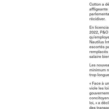
Cotton a dé
affligeante
parlementair
récidiver.
En licencia
2022, P&O F
qu’employeu
Nautilus In
escortés p
remplacés 
salaire bie
Les nouveau
minimum na
trop longue
« Face à un
viole les l
gouverneme
concitoyens
loi, » a dé
des transp