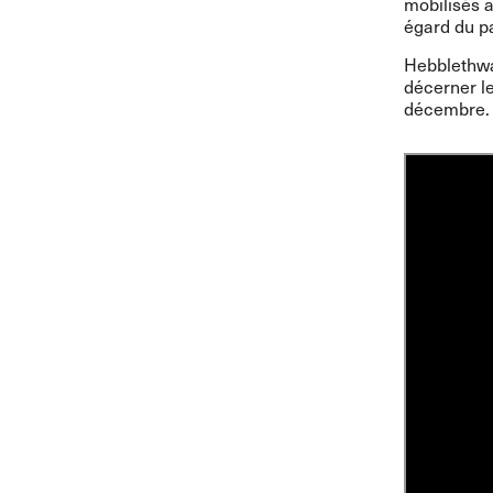
mobilisés a
égard du p
Hebblethwa
décerner l
décembre.