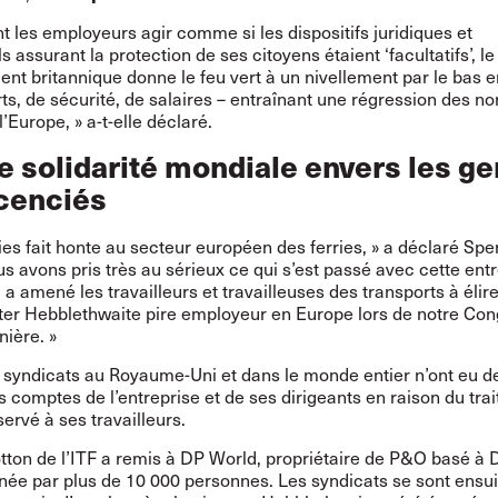
nt les employeurs agir comme si les dispositifs juridiques et
s assurant la protection de ses citoyens étaient ‘facultatifs’, le
t britannique donne le feu vert à un nivellement par le bas 
ts, de sécurité, de salaires – entraînant une régression des n
l’Europe, » a-t-elle déclaré.
e solidarité mondiale envers les g
icenciés
es fait honte au secteur européen des ferries, » a déclaré Spe
us avons pris très au sérieux ce qui s’est passé avec cette entr
i a amené les travailleurs et travailleuses des transports à éli
ter Hebblethwaite
pire employeur en Europe
lors de notre Con
nière. »
s syndicats au Royaume-Uni et dans le monde entier n’ont eu d
s comptes de l’entreprise et de ses dirigeants en raison du tra
ervé à ses travailleurs.
otton de l’ITF a
remis
à DP World, propriétaire de P&O basé à 
gnée par plus de 10 000 personnes. Les syndicats se sont ensui