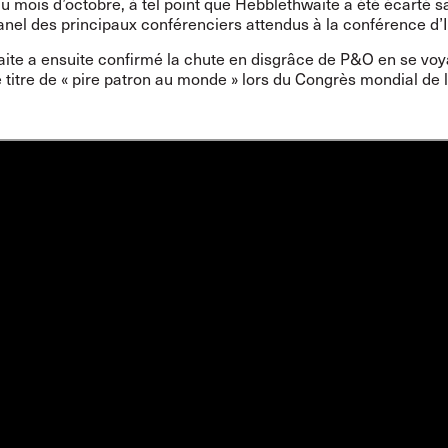
u mois d’octobre, à tel point que Hebblethwaite a été
écarté s
anel des principaux conférenciers
attendus à la conférence d’I
ite a ensuite confirmé la chute en disgrâce de P&O en se voy
e
titre
de « pire patron au monde » lors du Congrès mondial de 