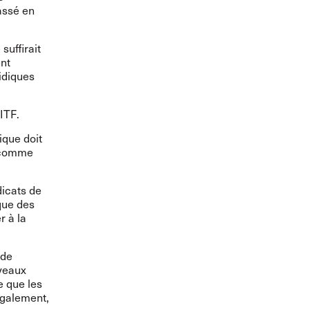
assé en
uffirait
ent
ridiques
ITF.
ique doit
, comme
dicats de
 que des
r à la
 de
uveaux
e que les
Également,