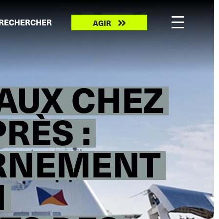
Take
RECHERCHER
AGIR
action
AUX CHEZ
RÈS :
ERNEMENT
N