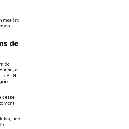
en matière
ormes
ens de
ra de
eprise, et
re le PDG
grès
e cesse
itement
Dubaï, une
te