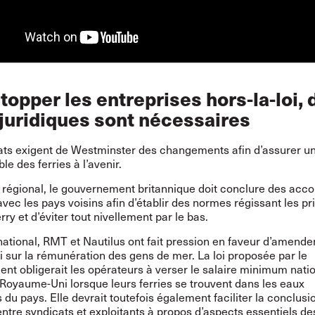
topper les entreprises hors-la-loi, 
 juridiques sont nécessaires
ats exigent de Westminster des changements afin d’assurer u
le des ferries à l’avenir.
 régional, le gouvernement britannique doit conclure des acco
avec les pays voisins afin d’établir des normes régissant les pr
rry et d’éviter tout nivellement par le bas.
national, RMT et Nautilus ont fait pression en faveur d’amend
oi sur la rémunération des gens de mer. La
loi proposée
par le
t obligerait les opérateurs à verser le salaire minimum nati
Royaume-Uni lorsque leurs ferries se trouvent dans les eaux
es du pays. Elle devrait toutefois également faciliter la conclusi
ntre syndicats et exploitants à propos d’aspects essentiels de