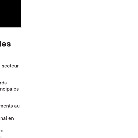
des
n secteur
rds
incipales
ements au
onal en
on
s