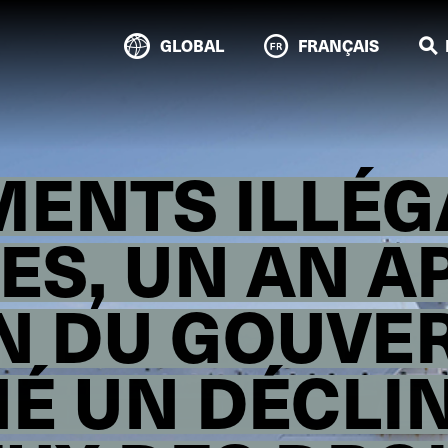
GLOBAL
FRANÇAIS
MENTS ILLÉG
ES, UN AN AP
ON DU GOUV
NÉ UN DÉCLI