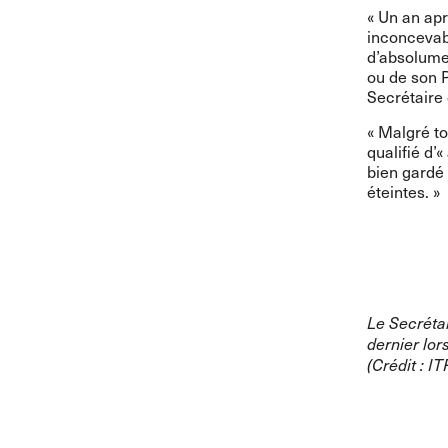
« Un an ap
inconcevab
d’absolume
ou de son 
Secrétaire 
« Malgré to
qualifié d’«
bien gardé 
éteintes. »
Le Secrétai
dernier lor
(Crédit : IT