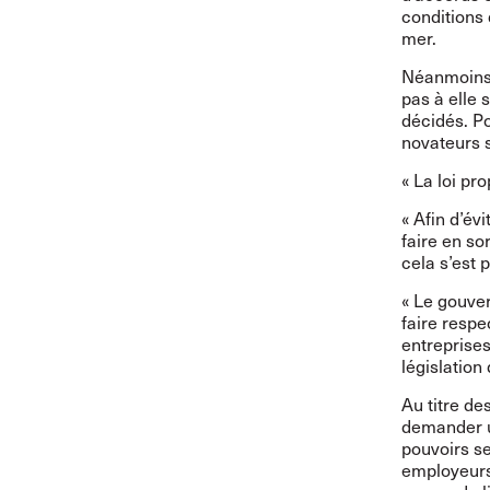
conditions 
mer.
Néanmoins,
pas à elle
décidés. Po
novateurs su
« La loi pr
« Afin d’év
faire en so
cela s’est p
« Le gouver
faire respe
entreprise
législation 
Au titre d
demander u
pouvoirs se
employeurs