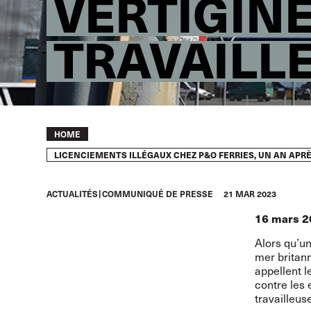
VERTIGINE
TRAVAILL
Breadcrumb
HOME
LICENCIEMENTS ILLÉGAUX CHEZ P&O FERRIES, UN AN APR
ACTUALITÉS
COMMUNIQUÉ DE PRESSE
21 MAR 2023
16 mars 2
Alors qu’u
mer britan
appellent 
contre les e
travailleus