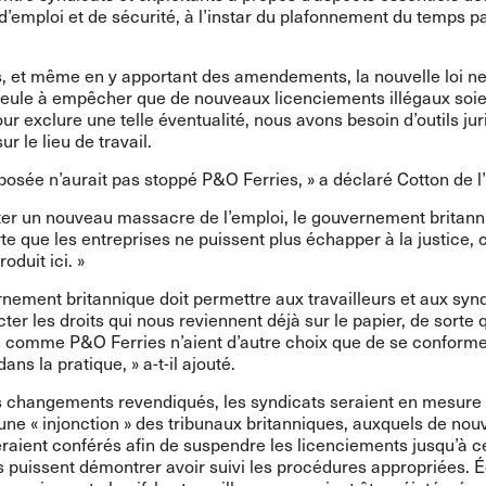
d’emploi et de sécurité, à l’instar du plafonnement du temps p
 et même en y apportant des amendements, la nouvelle loi ne s
 seule à empêcher que de nouveaux licenciements illégaux soi
ur exclure une telle éventualité, nous avons besoin d’outils ju
r le lieu de travail.
oposée n’aurait pas stoppé P&O Ferries, » a déclaré Cotton de l’
iter un nouveau massacre de l’emploi, le gouvernement britann
rte que les entreprises ne puissent plus échapper à la justice
roduit ici. »
nement britannique doit permettre aux travailleurs et aux syn
cter les droits qui nous reviennent déjà sur le papier, de sorte
s comme P&O Ferries n’aient d’autre choix que de se conforme
dans la pratique, » a-t-il ajouté.
es changements revendiqués, les syndicats seraient en mesure
ne « injonction » des tribunaux britanniques, auxquels de no
raient conférés afin de suspendre les licenciements jusqu’à c
 puissent démontrer avoir suivi les procédures appropriées. 