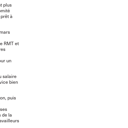
t plus
omité
 prêt à
 mars
 le RMT et
res
our un
u salaire
vice bien
ion, puis
e
 ses
 de la
availleurs