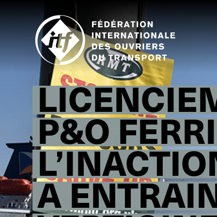
Skip
to
main
content
LICENCIE
P&O FERRI
L’INACTI
A ENTRAI