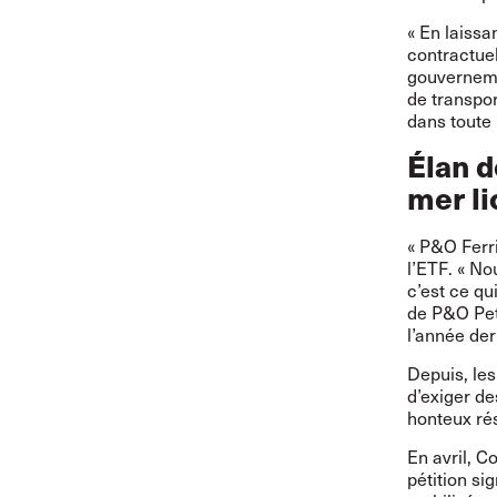
« En laissa
contractuel
gouvernemen
de transpor
dans toute 
Élan d
mer l
« P&O Ferri
l’ETF. « No
c’est ce qu
de P&O Pe
l’année der
Depuis, le
d’exiger de
honteux rés
En avril, C
pétition si