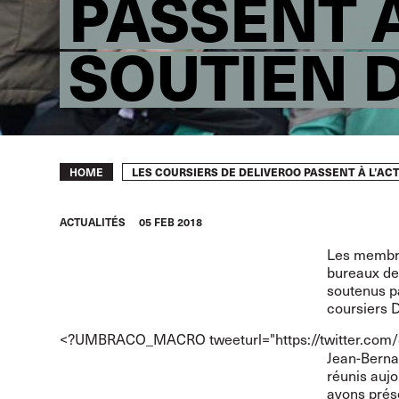
PASSENT À
SOUTIEN D
Breadcrumb
LES COURSIERS DE DELIVEROO PASSENT À L’ACT
HOME
ACTUALITÉS
05 FEB 2018
Les membres
bureaux de 
soutenus p
coursiers D
<?UMBRACO_MACRO tweeturl="
https://twitter.c
Jean-Bernar
réunis aujo
avons prés