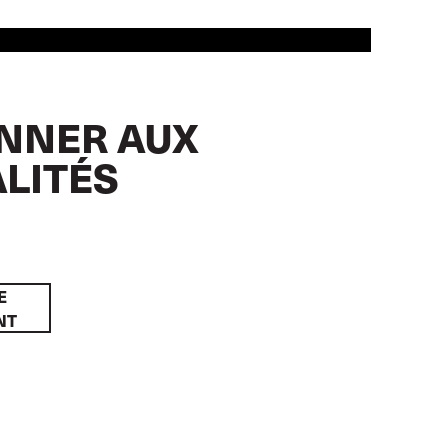
NNER AUX
LITÉS
E
NT