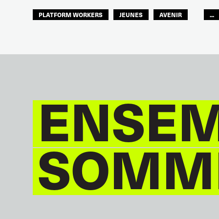
PLATFORM WORKERS
JEUNES
AVENIR
...
GLOBAL
ENSEM
SOMME