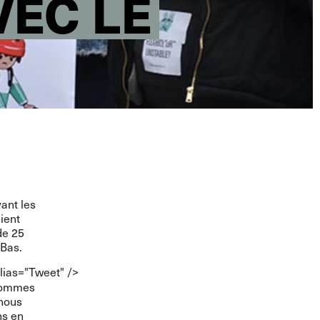
VEC LE
ant les
aient
de 25
-Bas.
lias="Tweet" />
 sommes
 nous
ns en