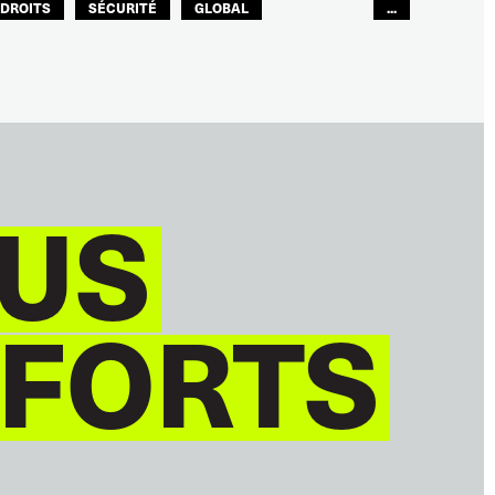
DROITS
SÉCURITÉ
GLOBAL
...
ITF MONDE ARABE
US
 FORTS