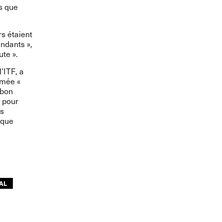
s que
s étaient
ndants »,
te ».
’ITF, a
mmée «
 bon
s pour
es
 que
AL