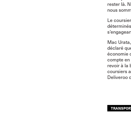
rester là. 
nous somme
Le coursier
déterminés 
s’engageant
Mac Urata, 
déclaré qu
économie d
compte en u
revoir à la 
coursiers a
Deliveroo c
TRANSPOR