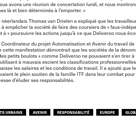
Nous avons une réunion de concertation lundi, et nous montron
s là et bien déterminés à l’emporter. »
 néerlandais Thomas van Drielen a expliqué que les travailleur
à empêcher la société de faire des coursiers de « faux-indépe
 à « poursuivre les actions jusqu’à ce que Deliveroo nous écou
Coordinateur du projet Automatisation et Avenir du travail de l
e cette manifestation démontrait que les sociétés de la déno
es petits boulots » comme Deliveroo ne pouvaient s’en tirer à
tilisant à mauvais escient les classifications professionnelle
baisse les salaires et les conditions de travail. Il a ajouté que l
vaient le plein soutien de la famille ITF dans leur combat pour
esse d’éluder ses responsabilités.
TS URBAINS
AVENIR
RESPONSABILITÉ
EUROPE
GLOB