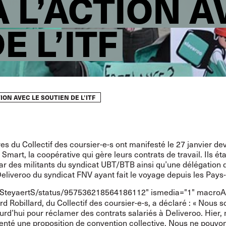
 L’ACTION A
E L’ITF
ION AVEC LE SOUTIEN DE L’ITF
 du Collectif des coursier-e-s ont manifesté le 27 janvier dev
Smart, la coopérative qui gère leurs contrats de travail. Ils ét
ar des militants du syndicat UBT/BTB ainsi qu’une délégation 
eliveroo du syndicat FNV ayant fait le voyage depuis les Pays
om/SteyaertS/status/957536218564186112
" ismedia="1" macroA
d Robillard, du Collectif des coursier-e-s, a déclaré : « Nous
urd’hui pour réclamer des contrats salariés à Deliveroo. Hier,
enté une proposition de convention collective. Nous ne pouvo