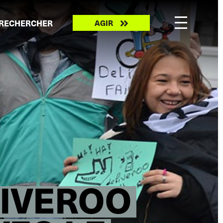
Take
RECHERCHER
AGIR
action
LIVEROO