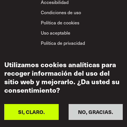
Footer
Accesibilidad
Condiciones de uso
Política de cookies
Uso aceptable
Política de privacidad
Política sobre el
respeto mutuo
Utilizamos cookies analíticas para
recoger información del uso del
sitio web y mejorarlo. ¿Da usted su
consentimiento?
SI, CLARO.
NO, GRACIAS.