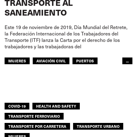
TRANSPORTE AL
SANEAMIENTO
Este 19 de noviembre de 2019, Día Mundial del Retrete,
la Federación Internacional de los Trabajadores del
Transporte (ITF) lanza la Carta por el derecho de los
trabajadores y las trabajadoras del
MUJERES
AVIACIÓN CIVIL
PUERTOS
...
SECCIÓN DE PESCA
NAVEGACIÓN INTERIOR
TRANSPORTE FERROVIARIO
TRANSPORTE POR CARRETERA
GENTE DE MAR
TURISMO
TRANSPORTE URBANO
MUJERES
COVID-19
HEALTH AND SAFETY
EUROPA
ITF ÁFRICA
ITF AMÉRICAS
TRANSPORTE FERROVIARIO
ITF MUNDO ÁRABE
ITF ASIA-PACÍFICO
GLOBAL
TRANSPORTE POR CARRETERA
TRANSPORTE URBANO
MUJERES