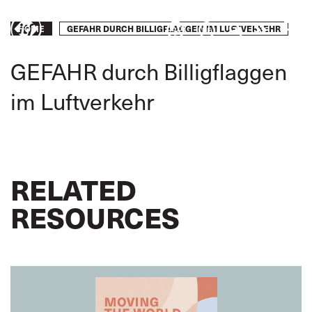
Skip
to
Breadcrumb
GEFAHR DURCH BILLIGFLAGGEN IM LUFTVERKEHR
Engagie
HOME
main
content
euch!
GEFAHR durch Billigflaggen
im Luftverkehr
RELATED
RESOURCES