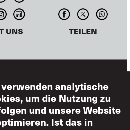
T UNS
TEILEN
 verwenden analytische
zungsbedingungen
kies, um die Nutzung zu
ässige Nutzung
folgen und unsere Website
-
optimieren. Ist das in
ndsatzerklärung
 gegenseitigen