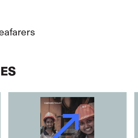
GLOBAL
DEUTSCH
eafarers
CES