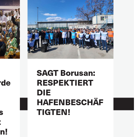
SAGT Borusan:
rde
RESPEKTIERT
DIE
HAFENBESCHÄF
s
TIGTEN!
t
n!