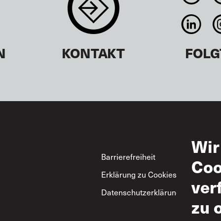
N
KONTAKT
FOLG
Wir
Footer
Barrierefreiheit
Nut
Coo
Erklärung zu Cookies
Zul
ver
Datenschutzerklärung
ITF
zu 
Gru
zum