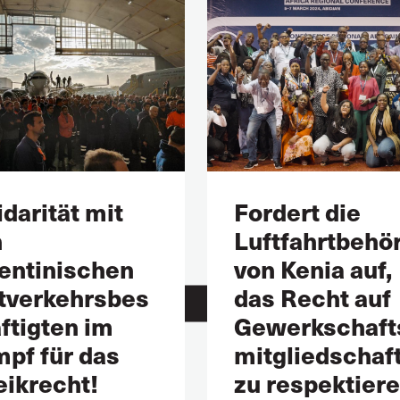
idarität mit
Fordert die
n
Luftfahrtbehö
entinischen
von Kenia auf,
tverkehrsbes
das Recht auf
ftigten im
Gewerkschaft
pf für das
mitgliedschaf
eikrecht!
zu respektiere