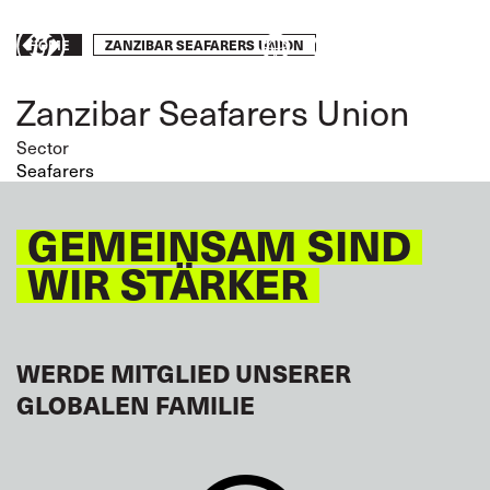
Skip
to
Breadcrumb
ZANZIBAR SEAFARERS UNION
Engagie
HOME
main
content
euch!
Zanzibar Seafarers Union
Sector
Seafarers
GEMEINSAM SIND
WIR STÄRKER
WERDE MITGLIED UNSERER
GLOBALEN FAMILIE