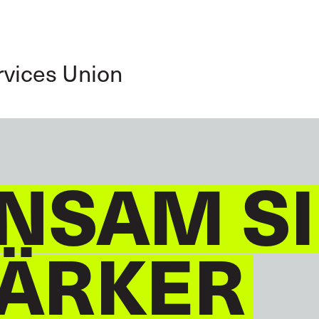
GLOBAL
DEUTSCH
rvices Union
NSAM S
TÄRKER