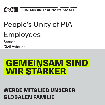
Skip
to
Breadcrumb
PEOPLE'S UNITY OF PIA EMPLOYEES
Engagie
HOME
main
content
euch!
People's Unity of PIA
Employees
Sector
Civil Aviation
GEMEINSAM SIND
WIR STÄRKER
WERDE MITGLIED UNSERER
GLOBALEN FAMILIE