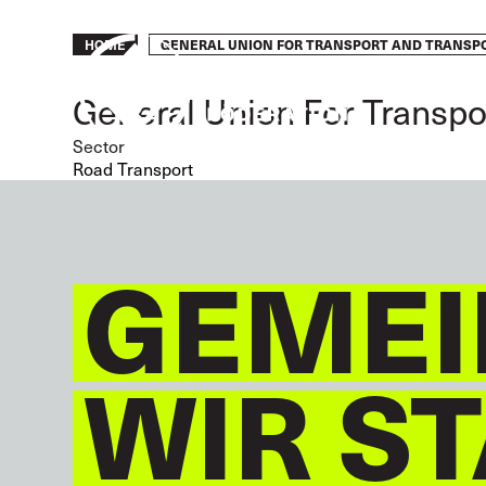
Skip
to
Breadcrumb
GENERAL UNION FOR TRANSPORT AND TRANSP
HOME
main
content
General Union For Transpo
Sector
Road Transport
GEMEI
WIR S