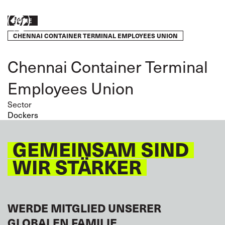
Skip
to
Breadcrumb
HOME
Engagie
main
CHENNAI CONTAINER TERMINAL EMPLOYEES UNION
content
euch!
Chennai Container Terminal
Employees Union
Sector
Dockers
GEMEINSAM SIND
WIR STÄRKER
WERDE MITGLIED UNSERER
GLOBALEN FAMILIE