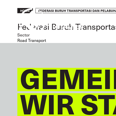
Skip
to
Breadcrumb
FEDERASI BURUH TRANSPORTASI DAN PELABUH
HOME
main
content
Federasi Buruh Transporta
Sector
Road Transport
GEMEI
WIR S