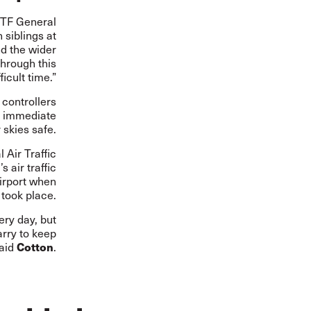
 ITF General
 siblings at
nd the wider
through this
fficult time.”
 controllers
he immediate
 skies safe.
 Air Traffic
 air traffic
irport when
 took place.
ery day, but
arry to keep
Cotton
said
.