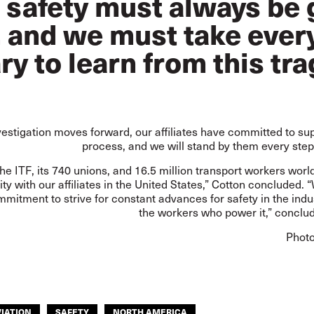
 safety must always be
, and we must take ever
y to learn from this tra
vestigation moves forward, our affiliates have committed to su
process, and we will stand by them every step
the ITF, its 740 unions, and 16.5 million transport workers wor
rity with our affiliates in the United States,” Cotton concluded. 
mitment to strive for constant advances for safety in the indu
the workers who power it,” concl
Phot
VIATION
SAFETY
NORTH AMERICA