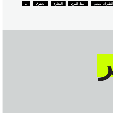
لطيران المدني
النقل البري
البحارة
الحقوق
...
لسلامة
GLOBAL
ر