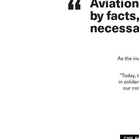
Aviation
by facts
necessar
As the in
“Today, 
in solida
our com
CIVIL A