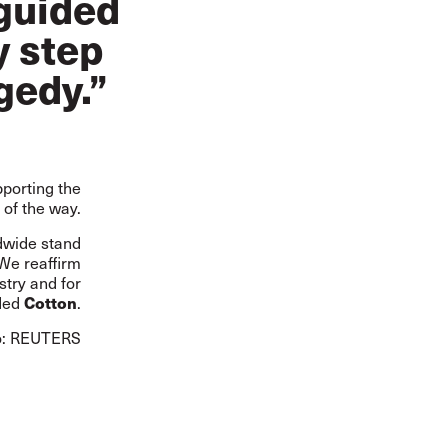
 guided
y step
gedy.”
pporting the
 of the way.
ldwide stand
“We reaffirm
stry and for
Cotton
uded
.
o: REUTERS