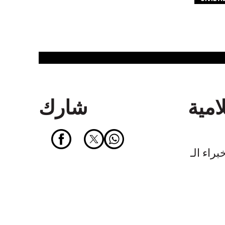
امية
شارك
IT للمزيد من