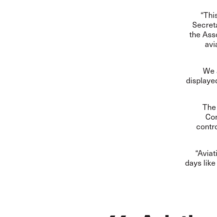
“Thi
Secreta
the Asso
avi
We a
displayed
The 
Con
contr
“Aviat
days like