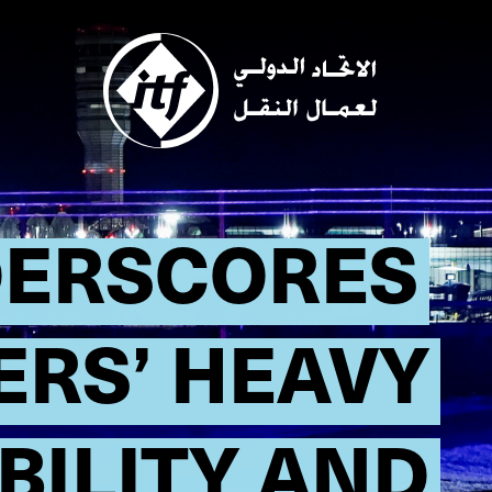
Skip
to
main
content
DERSCORES
ERS’ HEAVY
BILITY AND