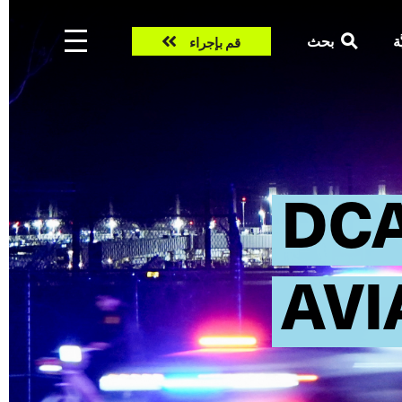
Take
ّة
بحث
قم بإجراء
action
DC
AVI