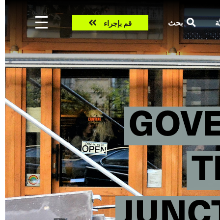
Take
ّة
بحث
قم بإجراء
action
‘GOV
T
JUNC