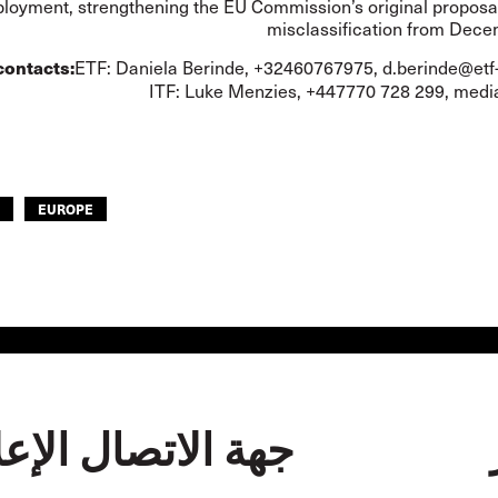
loyment, strengthening the EU Commission’s original proposa
misclassification from Dec
ETF: Daniela Berinde, +32460767975,
d.berinde@etf
contacts:
ITF: Luke Menzies, +447770 728 299,
media
EUROPE
جهة الاتصال الإعل