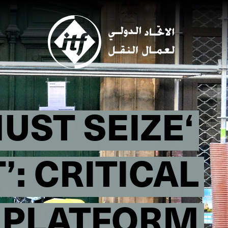
Skip
to
main
content
UST SEIZE
: CRITICAL
U PLATFORM