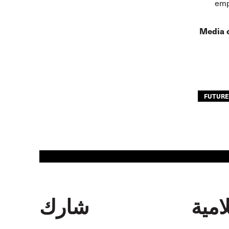
emp
Media 
FUTURE
امية
شارك