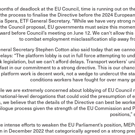
months of deadlock at the EU Council, time is running out on the
 the process to finalise the Directive before the 2024 European
via Spera, ETF General Secretary. “While we have very strong 
 the Council proposal, EU governments must seize this moment
ward before Council’s meeting on June 12. We can't allow this
to combat employment misclassification slip away fr
neral Secretary Stephen Cotton also said today that we cannot
delays: “The platform lobby is out in full force attempting to un
 legislation, but we can't afford delays. Transport workers’ u
fast in our commitment to a strong directive. This is our chan
t platform work is decent work, not a wedge to undercut the s
conditions workers have fought for over many ge
le we are extremely concerned about lobbying of EU Council
 national-level derogations that could void the presumption o
, we believe that the details of the Directive can best be worke
rilogue process given the strength of the EU Commission and P
positions,” 
e intense efforts to weaken the EU Parliament’s position, MEP
on in December 2022 that categorically agreed on a strong pre