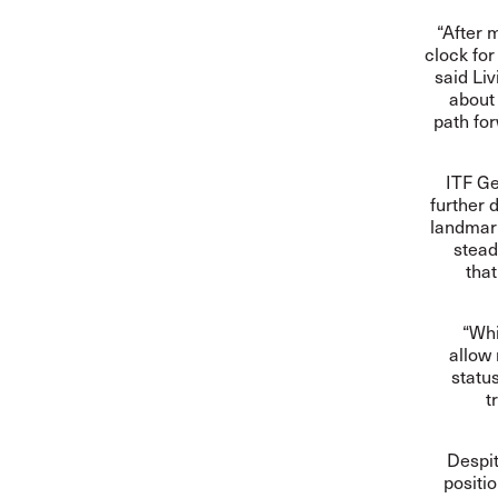
“After 
clock for
said Li
about
path for
ITF Ge
further 
landmark
stead
tha
“Whi
allow
status
t
Despit
positi