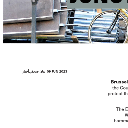
09 JUN 2023
بيان صحفي
أخبار
Brussel
the Cou
protect t
The E
W
hammer