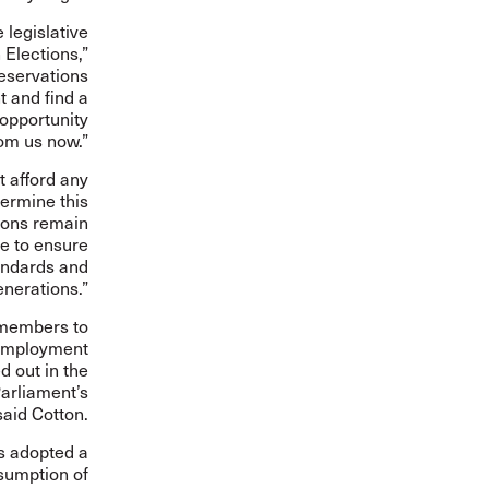
 legislative
 Elections,”
reservations
 and find a
 opportunity
om us now.”
 afford any
dermine this
nions remain
ce to ensure
tandards and
nerations.”
 members to
f employment
d out in the
arliament’s
said Cotton.
s adopted a
sumption of