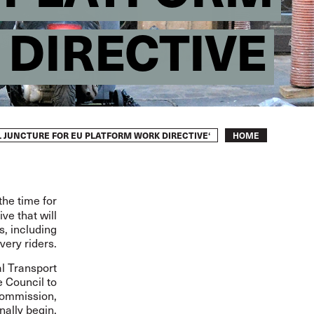
DIRECTIVE
Breadcrumb
‘GOVERNMENTS MUST SEIZE THIS MOMENT’: CRITICAL JUNCTURE FOR EU PLATFORM WORK DIRECTIVE
HOME
the time for
ve that will
s, including
very riders.
l Transport
e Council to
Commission,
nally begin.