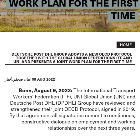
WORK PLAN FOR THE FIRST
TIME
Breadcrumb
HOME
DEUTSCHE POST DHL GROUP ADOPTS A NEW OECD PROTOCOL
TOGETHER WITH THE GLOBAL UNION FEDERATIONS ITF AND
UNI AND PRESENTS A JOINT WORK PLAN FOR THE FIRST TIME
09 AUG 2022
بيان صحفي
أخبار
Bonn, August 9, 2022:
The International Transport
Workers’ Federation (ITF), UNI Global Union (UNI) and
Deutsche Post DHL (DPDHL) Group have reviewed and
strengthened their joint OECD Protocol, signed in 2019.
By that agreement all signatories commit to continuous,
constructive dialogue on employment and working
relationships over the next three years.