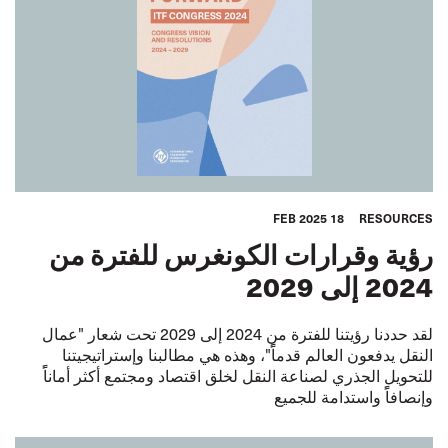
18 FEB 2025
RESOURCES
رؤية وقرارات الكونغرس للفترة من
2024 إلى 2029
لقد حددنا رؤيتنا للفترة من 2024 إلى 2029 تحت شعار "عمال
النقل يدفعون العالم قدماًً"، وهذه هي مطالبنا وإستراتيجيتنا
للتحويل الجذري لصناعة النقل لخلق اقتصاد ومجتمع أكثر أماناًً
وإنصافاًً واستدامة للجميع