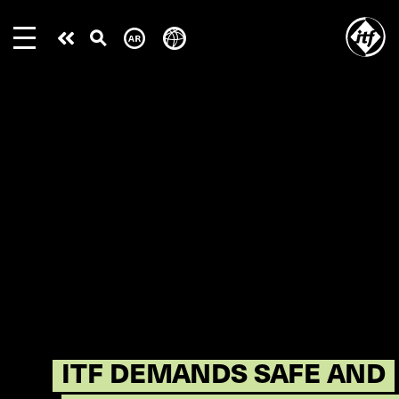
Skip
to
Take
main
content
action
ITF DEMANDS SAFE AND