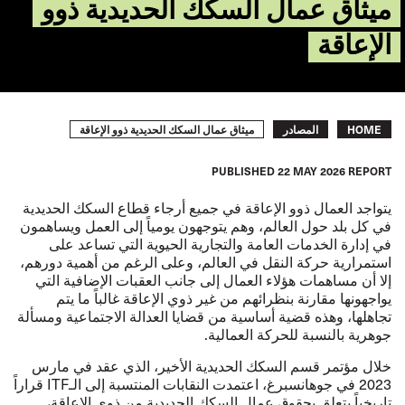
ميثاق عمال السكك الحديدية ذوو
الإعاقة
Breadcrumb
ميثاق عمال السكك الحديدية ذوو الإعاقة
HOME
المصادر
PUBLISHED
22 MAY 2026
REPORT
يتواجد العمال ذوو الإعاقة في جميع أرجاء قطاع السكك الحديدية
في كل بلد حول العالم، وهم يتوجهون يومياً إلى العمل ويساهمون
في إدارة الخدمات العامة والتجارية الحيوية التي تساعد على
استمرارية حركة النقل في العالم، وعلى الرغم من أهمية دورهم،
إلا أن مساهمات هؤلاء العمال إلى جانب العقبات الإضافية التي
يواجهونها مقارنة بنظرائهم من غير ذوي الإعاقة غالباً ما يتم
تجاهلها، وهذه قضية أساسية من قضايا العدالة الاجتماعية ومسألة
جوهرية بالنسبة للحركة العمالية.
خلال مؤتمر قسم السكك الحديدية الأخير، الذي عقد في مارس
2023 في جوهانسبرغ، اعتمدت النقابات المنتسبة إلى الـ
ITF
قراراً
تاريخياً يتعلق بحقوق عمال السكك الحديدية من ذوي الإعاقة،