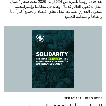
لقد حددنا رؤيتنا للفترة من 2024 إلى 2029 تحت شعار "عمال
النقل يدفعون العالم قدماًً"، وهذه هي مطالبنا وإستراتيجيتنا
للتحويل الجذري لصناعة النقل لخلق اقتصاد ومجتمع أكثر أماناًً
وإنصافاًً واستدامة للجميع
27 SEP 2023
RESOURCES