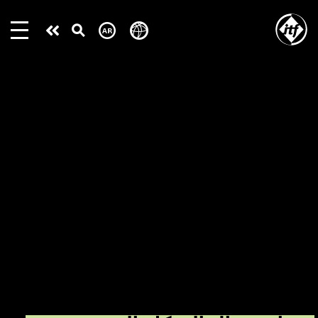
Skip
to
Take
main
content
action