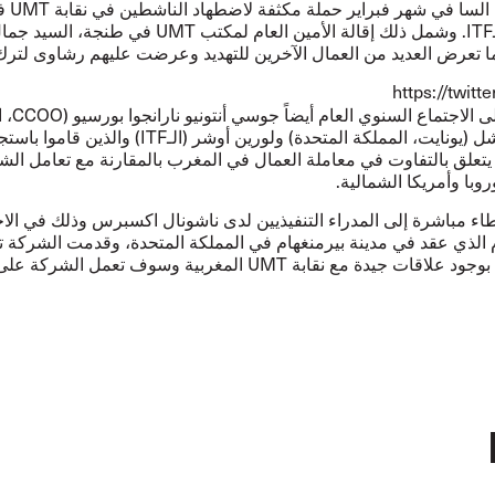
السا في شهر فبراير حملة مكثفة لاضطهاد الناشطين في نقابة
UMT
ف
ITF
. وشمل ذلك إقالة الأمين العام لمكتب
UMT
في طنجة، السيد جما
ا تعرض العديد من العمال الآخرين للتهديد وعرضت عليهم رشاوى لترك ا
https://twi
 الاجتماع السنوي العام أيضاً جوسي أنتونيو نارانجوا بورسيو (
CCOO
، ا
(يونايت، المملكة المتحدة) ولورين أوشر (الـ
ITF
) والذين قاموا باست
يتعلق بالتفاوت في معاملة العمال في المغرب بالمقارنة مع تعامل الش
وبا وأمريكا الشمالية.
ء مباشرة إلى المدراء التنفيذيين لدى ناشونال اكسبرس وذلك في الاج
 الذي عقد في مدينة بيرمنغهام في المملكة المتحدة، وقدمت الشركة ت
 بوجود علاقات جيدة مع نقابة
UMT
المغربية وسوف تعمل الشركة على