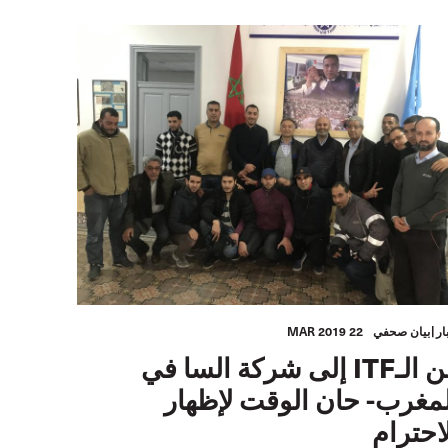
ار
بيان صحفي
22 MAR 2019
من الـITF إلى شركة السا في
مغرب- حان الوقت لإظهار
احترام