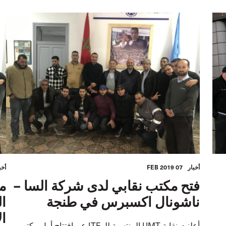
أخبار
07 FEB 2019
أخب
فتح مكتب نقابي لدى شركة السا –
ناشونال اكسبرس في طنجة
ال
ال
أعلنت نقابة UMT المنتسبة للـ ITF عن افتتاح أول مكتب