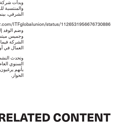
وبدأت شر
كة 
والمنتسبة للـ
الشرفي، بينم
tter.com/ITFglobalunion/status/1126531956676730886
وضم الوفد إلى
وجميس ميتشل 
الشركة فيما 
العمال في أور
وتحدث النشطا
السنوي العام
بأنهم يرغبون
الحوار.
RELATED CONTENT