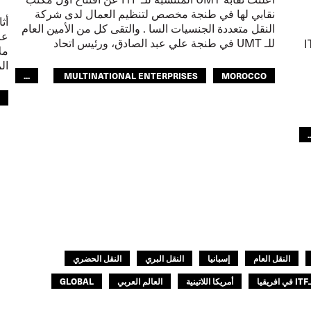
نقابي لها في طنجة مخصص لتنظيم العمال لدى شركة
النقل متعددة الجنسيات السا . والتقى كل من الأمين العام
عا
للـ UMT في طنجة علي عبد الصادق، ورئيس اتحاد
 على الالتقاء بالـ ITF
ال
...
MULTINATIONAL ENTERPRISES
MOROCCO
O
OUR PUBLIC TRANSPORT
النقل الحضري
ا
العالم العربي
.
ا
النقل العام
إسبانيا
النقل البري
النقل الحضري
فريقيا
أمريكا اللاتينية
العالم العربي
GLOBAL