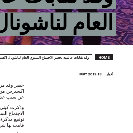
العام لناشون
Breadcrumb
وفد نقابات عالمية يحضر الاجتماع السنوي العام لناشونال اك
HOME
أخبار
13 MAY 2019
حضر وفد من ن
اكسبرس من ا
عن سبب عدم د
وذكرت كيتي ف
الاجتماع الس
توقيع مذكرة ت
قامت بها شر