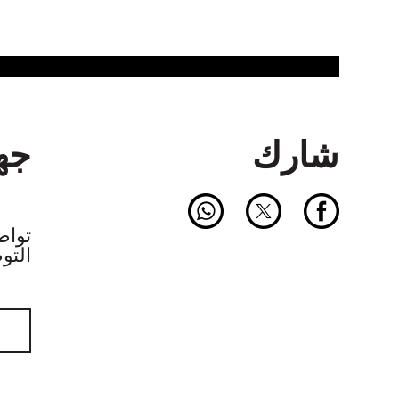
شارك
جهة
التو