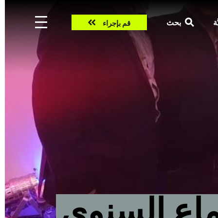
Take
ّة
بحث
قم بإجراء
action
ماع السنوي