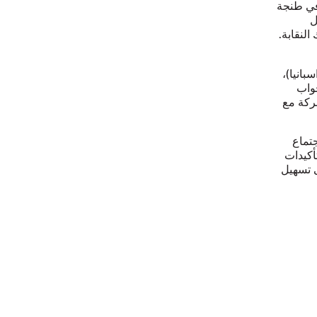
ي طنجة
ل
لنقابة.
سبانيا)،
جواب
ركة مع
تماع
أكيدات
 تسهيل