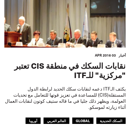
أخبار
03 APR 2016
نقابات السكك في منطقة CIS تعتبر
"مركزية" للـITF
يكثف الـITF دعمه لنقابات سكك الحديد لرابطة الدول
المستقلة(CIS) للمساعدة في تعزيز قوتها للتعامل مع تحديات
العولمة، ويظهر ذلك جليا في ما قاله ستيف كوتون لنقابات العمال
أثناء زيارته لموسكو.
السكك الحديدية
GLOBAL
العالم العربي
أوروبا