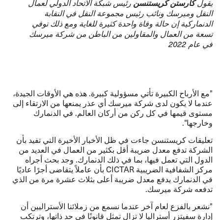
يقول
كارستن كريستنسن
رئيس شبكة الاتحاد الدولي لعمال
النقل وميرسك ونائب رئيس مجموعة النقل في النقابة
الدنماركية إن حالة وفاة واحدة كثيرة للغاية ومع ذلك توفي
تسعة من العمال والمقاولين من الباطن من شركة ميرسك
في عام 2022
"مع الأرباح الكبيرة تأتي مسؤولية كبيرة. هذه هي الأوقات الجيدة،
عندما لا يكون لدى شركة ميرسك أي عذر يمنعها من الارتقاء إلى
مستوى قيمها في كل ركن من أركان العالم. في الدنمارك
وخارجها".
تعليقات كريستنسن جاءت في ظل
الأخبار
الأخيرة التي تفيد بأن
الشركة تدفع معدل ضريبة أقل بكثير من العمال في العديد من
الدول التي تعمل فيها، بما في ذلك الدنمارك.
وجد
بحث أجراه
مركز الشفافية الضريبية CICTAR بأن عاملاً يتقاضى أجرًا عاديًا
في الدنمارك يدفع معدل ضريبة أعلى بثلاث عشرة مرة من الذي
تدفعه شركة ميرسك.
"نشعر بالفزع لعام آخر عندما نسمع من زملائنا الأستراليين أن
إدارة سفيتزر أستراليا لا تزال تمثل قانونًا في حد ذاتها، وترتكب