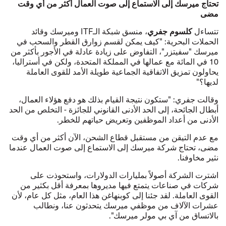
تحتاج ميرسك إلى الاستماع إلى صوت العمال أكثر من أي وقت
مضى
كلسوم جفري
تتساءل
، منسق شبكة الـITF وميرسك وقائد
الحملات البحرية: "كيف يمكن لقسم زوارق القطر والسحب في
ميرسك "سفيتزر"، التفاوض على زيادة عادلة في الأجور بأكثر من
10 في المائة مع عمالها في المملكة المتحدة، ولكن في أستراليا،
يحاولون تمزيق الاتفاقية الجماعية طويلة الأمد للقوى العاملة
لديها؟"
وقالت جفري: "ستكون نتيجة القيام بذلك هو دفع هؤلاء العمال،
أبطال الجائحة، إلى الحد الأدنى القانوني للجائزة - التخلص من الحد
الأدنى من أعداد الموظفين وتعريض حياتهم للخطر.
مع عدم التيقن من مستقبل قطاع الشحن، الآن أكثر من أي وقت
مضى، تحتاج شركة ميرسك إلى الاستماع إلى صوت العمال عندما
نثير مخاوفنا.
اشترت الشركة أصولاً بمليارات الدولارات، واستحوذت على
شركات في صناعات يتمتع فيها مديروها بمعرفة أقل بكثير من
القوى العاملة. لقد جئنا إلى كوبنهاغن هذا العام، مثل كل عام، لأن
عشرات الآلاف من موظفي ميرسك يتحدثون عنا، ونطالب
بالاتساق من آي بي مولر ميرسك".