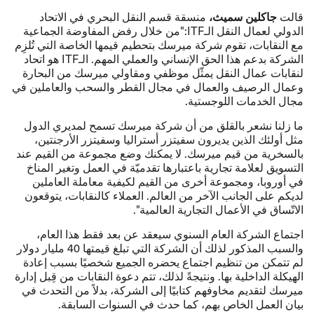
جاكلين سميث،
قالت
منسقة قسم النقل البحري في الاتحاد
الدولي لعمال النقل الـITF:"من خلال رفض المفاوضة الجماعية
مع النقابات، تقوم شركة ميرسك بتحطيم قيمها الخاصة التي تُلزِم
الشركة بدعم هذا الحق الإنساني والعملي المهم. الـITF هو اتحاد
لنقابات عمال النقل يمثّل موظفي ومقاولي ميرسك من البحارة
وعمال الرصيف والعمال في مجال القطر والسحب والعاملين في
مجال الخدمات اللوجستية.
ما زلنا نشعر بالقلق من أن شركة ميرسك تسمح لمديري الدول
مثل أولئك الذين يديرون سفيتزر أستراليا وسفيتزر الأرجنتين،
بالسخرية من قيم ميرسك. لا يمكنك وضع مجموعة من القيم عند
التسويق لعلامة تجارية باعتبارها تقدميّة في العمل وتغير المناخ
في أوروبا، ومجموعة أخرى من القيم لكيفية معاملة العاملين
لديكم على الجانب الآخر من العالم. العملاء كالنقابات، يتوقعون
الاتّساق في الأعمال التجارية العالمية".
اجتماع الشركة العام السنوي سيعقد عن بعد فقط هذا العام،
والسبب المذكور لذلك أن الشركة التي تبلغ قيمتها 40 مليار دولار
لم تتمكن من تنظيم اجتماع يحضره الجميع شخصيًا بسبب إعادة
الهيكلة الداخلية بها. ونتيجةً لذلك، تتم دعوة النقابات من قِبل إدارة
ميرسك لتقديم مخاوفهم كتابيًا إلى الشركة، بدلاً من التحدث في
بيان العمل الخاص بهم، كما حدث في السنوات السابقة.