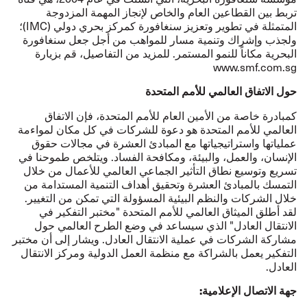
تربط بين القطاعين العام والخاص لإنجاز المهمة المزدوجة
المتمثلة في تطوير وتعزيز سنغافورة كمركز بحري دولي (IMC‏)؛
ولجذب وإشراك وتنمية مسار للمواهب من أجل جعل سنغافورة
البحرية مكاناً للنمو المستمر. للمزيد من التفاصيل، قم بزيارة
www.smf.com.sg
حول الاتفاق العالمي للأمم المتحدة
كمبادرة خاصة من الأمين العام للأمم المتحدة، فإن الاتفاق
العالمي للأمم المتحدة هو دعوة للشركات في كل مكان لمواءمة
عملياتها واستراتيجياتها مع المبادئ العشرة في مجالات حقوق
الإنسان، والعمل، والبيئة، ومكافحة الفساد. ويتلخص طموحنا في
تسريع وتوسيع نطاق التأثير الجماعي العالمي للأعمال من خلال
التمسك بالمبادئ العشرة وتحقيق أهداف التنمية المستدامة من
خلال الشركات والنظم البيئية المسؤولة التي تمكن من التغيير.
لقد أطلق الميثاق العالمي للأمم المتحدة "مختبر التفكير في
الانتقال العادل" الذي سيساعد في وضع الطرح العالمي حول
مشاركة الشركات في عملية الانتقال العادل. ويشار إلى أن مختبر
التفكير يعمل بالشراكة مع منظمة العمل الدولية ومركز الانتقال
العادل.
جهة الاتصال الإعلامية: