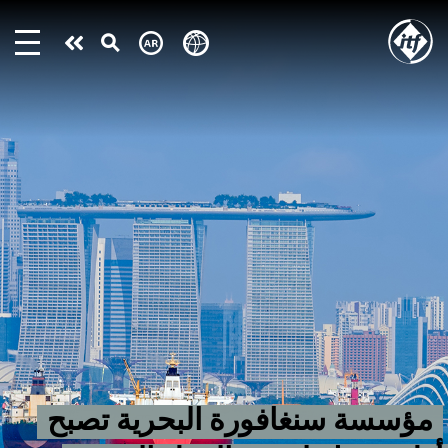
Skip
to
Take
main
content
action
مؤسسة سنغافورة البحرية تصبح