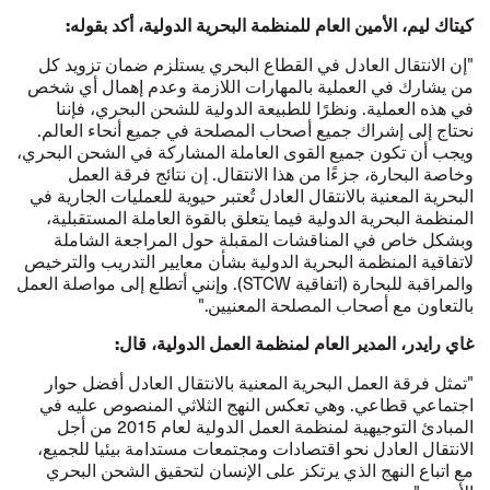
كيتاك ليم، الأمين العام للمنظمة البحرية الدولية، أكد بقوله:
"إن الانتقال العادل في القطاع البحري يستلزم ضمان تزويد كل
من يشارك في العملية بالمهارات اللازمة وعدم إهمال أي شخص
في هذه العملية. ونظرًا للطبيعة الدولية للشحن البحري، فإننا
نحتاج إلى إشراك جميع أصحاب المصلحة في جميع أنحاء العالم.
ويجب أن تكون جميع القوى العاملة المشاركة في الشحن البحري،
وخاصة البحارة، جزءًا من هذا الانتقال. إن نتائج فرقة العمل
البحرية المعنية بالانتقال العادل تُعتبر حيوية للعمليات الجارية في
المنظمة البحرية الدولية فيما يتعلق بالقوة العاملة المستقبلية،
وبشكل خاص في المناقشات المقبلة حول المراجعة الشاملة
لاتفاقية المنظمة البحرية الدولية بشأن معايير التدريب والترخيص
والمراقبة للبحارة (اتفاقية STCW). وإنني أتطلع إلى مواصلة العمل
بالتعاون مع أصحاب المصلحة المعنيين."
غاي رايدر، المدير العام لمنظمة العمل الدولية، قال:
"تمثل فرقة العمل البحرية المعنية بالانتقال العادل أفضل حوار
اجتماعي قطاعي. وهي تعكس النهج الثلاثي المنصوص عليه في
المبادئ التوجيهية لمنظمة العمل الدولية لعام 2015 من أجل
الانتقال العادل نحو اقتصادات ومجتمعات مستدامة بيئيا للجميع،
مع اتباع النهج الذي يرتكز على الإنسان لتحقيق الشحن البحري