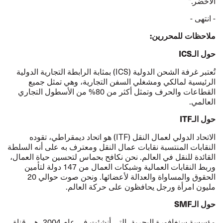
الأخضر."
- انتهى -
ملاحظات للمحررين:
حول الـ
ICS
تُعتبر غرفة الشحن الدولية (ICS) بمثابة الرابطة التجارية الدولية
الرئيسية لمالكي ومشغلي السفن التجارية، وهي تمثل جميع
القطاعات والحرف وتمثل أكثر من 80% من الأسطول التجاري
العالمي.
حول الـ
ITF
الاتحاد الدولي لعمال النقل (ITF) هو اتحاد ديمقراطي، تقوده
النقابات المنتسبة نقابات عمال النقل ومعترف به على أنه السلطة
القائدة للنقل في العالم. نحن نكافح بحماس لتحسين حياة العمال،
وربط النقابات العمالية وشبكات العمال من 147 دولة لتأمين
الحقوق والمساواة والعدالة لأعضائها. ونحن صوت حوالي 20
مليون امرأة ورجل يحافظون على حركة العالم.
حول الـ
SMF
مؤسسة سنغافورة البحرية، التي أنشئت في عام 2004، هي قناة