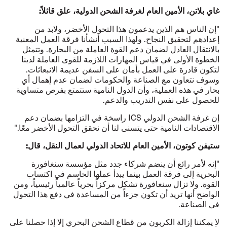
غاي بلاتن، الأمين العام لغرفة الشحن الدولية، علق قائلاً:
"إن الناس هم الذين يدعمون هذا التحول الأخضر، ولابد من
إعدادهم لتحقيق النجاح. ولهذا السبب أنشأنا فرقة العمل المعنية
بالانتقال العادل لضمان دعم القوة العاملة من البحارة. وتتمثل
الخطوة الأولى في قياس المهارات اللازمة للقوى العاملة لدينا
لتكون قادرة على العمل بأمان على السفن عديمة الانبعاثات.
وسوف نتعاون مع الصناعة والحكومات لضمان عدم إهمال أي
بحار في هذه العملية، وأن الدول النامية ستتمتع بفرص متساوية
للحصول على نفس التدريب والدعم.
إن غرفة الشحن الدولي ICS راسخة في التزامها بضمان دعم
الاقتصادات النامية حتى يتسنى لنا أن نحقق التحول الأخضر معًا."
ستيفن كوتون، الأمين العام للاتحاد الدولي لعمال النقل، قال:
"إنه لأمر رائع أن ينضم شركاء جدد مثل مؤسسة سنغافورة
البحرية إلى فرقة العمل بينما يبدأ عملها الحاسم في اكتساب
القوة. ولا تزال سنغافورة تشكل مركزاً بحرياً عالمياً رئيسياً، ومن
الواضح أنها تريد أن تكون جزءاً من المساعدة في دفع هذا التحول
في الصناعة.
لا يمكننا إزالة الكربون من قطاع الشحن البحري إلا إذا حصلنا على