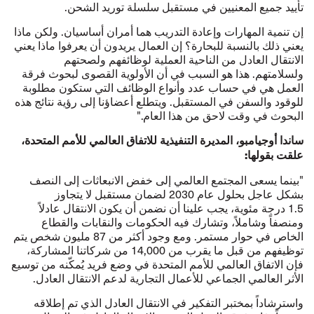
تأييد جميع المعنيين في مستقبل سلسلة توريد الشحن.
إن تنمية المهارات وإعادة التدريب هما أمران أساسيان. ولكن ماذا
يعني ذلك بالنسبة للبحارة؟ إن العمال يريدون أن يعرفوا ماذا يعني
الانتقال العادل من الناحية العملية لوظائفهم ولصحتهم
ولسلامتهم. هذا هو السبب في أن الأولوية القصوى لبحوث فرقة
العمل هي في حساب عدد وأنواع الوظائف التي ستكون مطلوبة
للوقود والسفن في المستقبل. ويتطلع أعضاؤنا إلى رؤية نتائج هذه
البحوث في وقت لاحق من هذا العام."
ساندا أوجيامبو، المديرة التنفيذية للاتفاق العالمي للأمم المتحدة،
علقت بقولها:
"بينما يسعى المجتمع العالمي إلى خفض الانبعاثات إلى النصف
بشكل عاجل بحلول عام 2030 لضمان مستقبل لا يتجاوز
1.5 درجة مئوية، يجب علينا أن نضمن أن يكون الانتقال عادلاً
ومنصفاً وشاملاً، وتشارك فيه الحكومات والنقابات والقطاع
الخاص في حوار مستمر. ومع وجود أكثر من 87 مليون شخص يتم
توظيفهم من قبل ما يقرب من 14,000 من شركاتنا المشاركة،
فإن الاتفاق العالمي للأمم المتحدة في وضع فريد يُمكّنه من توسيع
الأثر العالمي الجماعي للأعمال التجارية لدعم الانتقال العادل.
واسترشاداً
بمختبر التفكير في الانتقال العادل
الذي تم إطلاقه