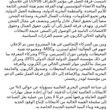
تأسست فرقة العمل في مؤتمر الأطراف COP26 في غلاسكو،
وقائمة الأعضاء المؤسسين لهذه الفرقة تضم هيئة الشحن التابعة
للأمم المتحدة، والمنظمة البحرية الدولية، ومنظمة العمل الدولية.
وهي تجمع الحكومات، ونقابات العمال البحرية، وصناعة الشحن
سعياً إلى تحقيق انتقال عادل وأخضر ومنصف في مجال الشحن
البحري. وتهدف فرقة العمل إلى أن تكون حقوق العمال وحقوق
الاقتصادات النامية في الوصول إلى السفن عديمة الانبعاثات
والوقود الخالي الكربون في صميم القرارات السياسية.
ومن بين الشركاء الإضافيين في هذا المشروع ممن تم الإعلان
عنهم في الفعالية: أنجلو ايسترن، وMSC، ومجموعة تقنية
المحيطات، وأوشن نتورك إكسبريس، وPTC وشركاء المعرفة بما
في ذلك مؤسسة التمويل الدولية للبنك الدولي (IFC‏)، ومركز
ميرسك ماككيني مولر للشحن الخالي من الكربون، والغرفة
النيجيرية للشحن، وحماية المحيطات، وصندوق الكربون، والجامعة
البحرية العالمية. وبالإضافة إلى ذلك فإن فرقة العمل تتلقى الدعم
من مؤسسة لويدز ريجستر.
إن صناعة الشحن البحري العالمية مسؤولة عن حوالي 3% من
الانبعاثات العالمية لغازات الدفيئة. كما أن إعادة صقل مهارات
القوى العاملة ورفعها يُعتبر جزءًا لا يتجزأ من عملية نقل الصناعة
إلى سلسلة القيمة الخالية من الانبعاثات لإنتاج الوقود الجديد
وتوزيعه وبناء البنية التحتية الجديدة الخاصة به.