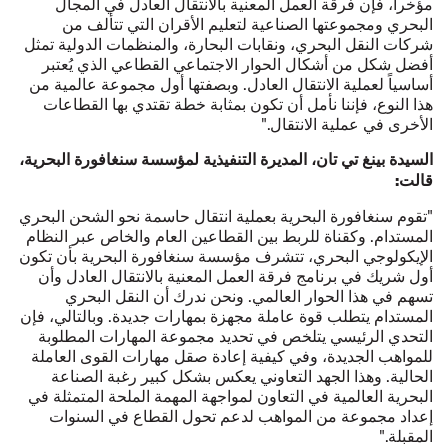
مؤخراً، فإن فرقة العمل المعنية بالانتقال العادل في المجال
البحري ومجموعتها الصناعية لتعليم الأقران التي تتألف من
شركات النقل البحري، ونقابات البحارة، والمنظمات الدولية تمثل
أفضل شكل من أشكال الحوار الاجتماعي القطاعي الذي يُعتبر
أساسياً لعملية الانتقال العادل. وبصفتها أول مجموعة عالمية من
هذا النوع، فإننا نأمل أن تكون بمثابة خطة تقتدي بها القطاعات
الأخرى في عملية الانتقال."
السيدة بينغ تي تان، المديرة التنفيذية لمؤسسة سنغافورة البحرية،
قالت:
"تقوم سنغافورة البحرية بعملية انتقال حاسمة نحو الشحن البحري
المستدام. وكقناة للربط بين القطاعين العام والخاص عبر النظام
الإيكولوجي البحري، تتشرف مؤسسة سنغافورة البحرية بأن تكون
أول شريك في برنامج فرقة العمل المعنية بالانتقال العادل وأن
تسهم في هذا الحوار العالمي. ونحن ندرك أن النقل البحري
المستدام يتطلب قوة عاملة مجهزة بمهارات جديدة. وبالتالي، فإن
التحدي الرئيسي يتلخص في تحديد مجموعة المهارات المطلوبة
للمواهب الجديدة، وفي كيفية إعادة صقل مهارات القوى العاملة
الحالية. وهذا الجهد التعاوني يعكس بشكل كبير رغبة الصناعة
البحرية العالمية في التعاون لمواجهة المهمة الملحة المتمثلة في
إعداد مجموعة من المواهب لدعم تحول القطاع في السنوات
المقبلة."