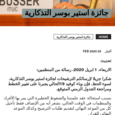
جائزة استير بوسر التذكارية
Breadcrumb
جائزة استير بوسر التذكارية
HOME
أخبار
25 FEB 2020
تحديث
الاربعاء، 1 ابريل 2020، رسالة من المنظمين:
شكرا جزيلا لإرسالكم الترشيحات لجائزة استير بوسر التذكارية.
لسوء الحظ، فإن وباء كوفيد 19الحالي يجبرنا على تغيير الخطط
ومراجعة الجدول الزمني المتوقع.
بسبب استحالة عقد جلستنا والضغوط الخطيرة التي يمر بها الأفراد
والمنظمات في الوقت الحالي، نشعر أنه من الإنصاف فقط تأجيل
كل من الموعد النهائي لتقديم طلبات الترشيح وكذلك الموعد
النهائي للقرار.