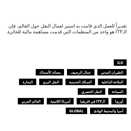
تقديراً للعمل الذي قامت به استير لعمال النقل حول العالم، فإن
الـITF هو واحد من المنظمات التي قدمت مساهمة مالية للجائزة.
ILO
الطيران المدني
عمال الرصيف
مصائد الأسماك
الملاحة الداخلية
السكك الحديدية
النقل البري
البحارة
السياحة
النقل الحضري
أوروبا
الـITF في افريقيا
أمريكا اللاتينية
العالم العربي
آسيا والمحيط الهادئ
GLOBAL