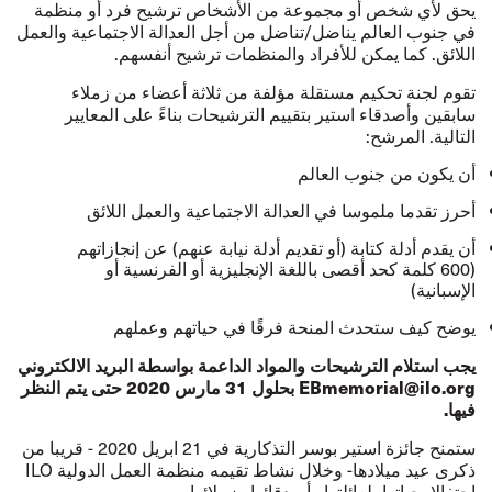
يحق لأي شخص أو مجموعة من الأشخاص ترشيح فرد أو منظمة
في جنوب العالم يناضل/تناضل من أجل العدالة الاجتماعية والعمل
اللائق. كما يمكن للأفراد والمنظمات ترشيح أنفسهم.
تقوم لجنة تحكيم مستقلة مؤلفة من ثلاثة أعضاء من زملاء
سابقين وأصدقاء استير بتقييم الترشيحات بناءً على المعايير
التالية. المرشح:
أن يكون من جنوب العالم
أحرز تقدما ملموسا في العدالة الاجتماعية والعمل اللائق
أن يقدم أدلة كتابة (أو تقديم أدلة نيابة عنهم) عن إنجازاتهم
(600 كلمة كحد أقصى باللغة الإنجليزية أو الفرنسية أو
الإسبانية)
يوضح كيف ستحدث المنحة فرقًا في حياتهم وعملهم
يجب استلام الترشيحات والمواد الداعمة بواسطة البريد الالكتروني
EBmemorial@ilo.org
بحلول 31 مارس 2020 حتى يتم النظر
فيها.
ستمنح جائزة استير بوسر التذكارية في 21 ابريل 2020 - قريبا من
ذكرى عيد ميلادها- وخلال نشاط تقيمه منظمة العمل الدولية ILO
احتفالا بحياتها، لعائلتها وأصدقائها وزملائها،.