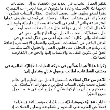
يفتَقِر العمال الشباب في العديد من الاقتصادات إلى الضمانات
الاجتماعيّة الأساسيّة وعادةً ما يكونونَ عرضةً للإجراءات التمييزيّة
نظراً لصغر سنّهم. على الصعيد العالميّ، العمّال الشباب مُمثّلون
تمثيلاً زائداً في منصّات العمالة الرقميّة التي تُوصّف بظروف عملها
المُتزعزعة والتي تُساهم في الاستعانة بمصادر خارجيّة واستبدال
الأعمال الجيّدة بأخرى مؤقّتة. مثل هذه المنصّات تقود أيضاً إلى
نقل مسؤوليّات أصحاب العمل إلى الخارج وإلى نقصٍ في
المُساءلة وإلى تكاليفَ مُجتمعيّة أعلى من خلال انخفاضٍ في
الدخل الناجم عن مُساهمات الضرائب والضمان الاجتماعي، إضافةً
إلى زيادةٍ في التحايل على قانون العمل والحقوق الأساسيّة مثل
الحقّ في تكوين النقابات والانتساب إليها والحق في المُفاوضة
الجماعيّة.
وَكونَنا عمّالاً شباباً مُمثَّلين في حركة النقابات العمّاليّة العالمية في
مختلف القطاعات، نُطالب بوصولٍ عادلٍ وشاملٍ إلى:
مُستقبل العمل
من التعليم إلى عالم
الدّعم من خلال انتقالات
العمل، بحيث يكون الشباب مُجهّزين بالمهارات الأساسيّة التي
ستمكّنهم من أن يشاركوا بشكلٍ كامل وناجح في عالم العمل
سريع التغيّر؛
ذات قُدُرات مؤسساتيّة مُستدامة،
نقابات عمّاليّة ديموقراطيّة
فضلاً عن القدرة على التنظيم والمُفاوضة وتنظيم الحملات. إذ