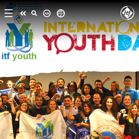
Skip
to
Take
main
content
action