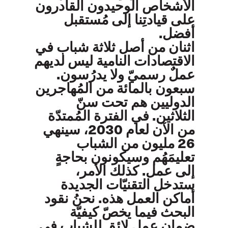
الأشخاص الوحيدون القادرون
على قيادتِنا إلى مُستقبل
أفضل.
اثنان من أصل ثلاثة شباب في
الاقتصادات النامية ليس لديهم
عملٌ رسميّ ولا يدرُسون.
سبعون بالمائة من المُهاجرين
الدوليين هم تحت سنّ
الثلاثين. في الفترة المُمتدّة
من الآن لعام 2030، سينهي
26 مليون من الشباب
تعليمَهُم وسيكونون بحاجةٍ
إلى عمل. كذلك الأمر،
ستدخل التقنيّات الجديدة
أماكن العمل هذه. نحنُ نقود
البحث فيما يخصّ كيفيّة
ضمان عمل لائق للشباب في