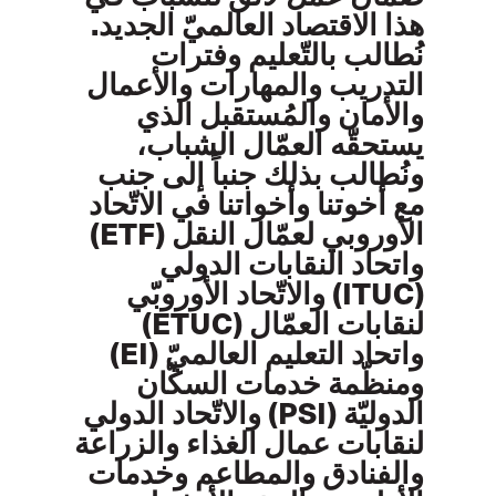
هذا الاقتصاد العالميّ الجديد.
نُطالب بالتّعليم وفترات
التدريب والمهارات والأعمال
والأمان والمُستقبل الذي
يستحقّه العمّال الشباب،
ونُطالب بذلك جنباً إلى جنب
مع أخوتنا وأخواتنا في الاتّحاد
الأوروبي لعمّال النقل (ETF)
واتحاد النقابات الدولي
(ITUC) والاتّحاد الأوروبّي
لنقابات العمّال (ETUC)
واتحاد التعليم العالميّ (EI)
ومنظّمة خدمات السكّان
الدوليّة (PSI) والاتّحاد الدولي
لنقابات عمال الغذاء والزراعة
والفنادق والمطاعم وخدمات