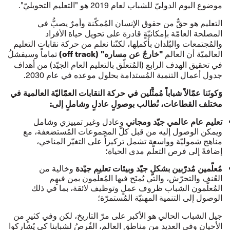
موضوع اليوم الدوليّ للشباب لعام 2019 هو "التعليم التحويليّ".
التعليم هو حقٌّ من حقوق الإنسان المُمكّنة وأمرٌ يصبُّ في
المصلحة العامّة بإمكانيّةٍ قادرة على تحويل حياة الأفراد
والمُجتمعات والبُلدان بأكملِها، لكنّنا نعلم من حركة نقابات التعليم
العالميّة أن العالم
تماماً وسيفشلُ
"خارجٌ عن مساره" (off track
)
في تحقيق الهدف الرابع (المُتعلّق بالتعليم العام الجيّد) من أهداف
جدول أعمال التنمية المُستدامة بحلول موعده في عام 2030.
وَكونَنا عمّالاً شباباً مُمثَّلين في حركة النقابات العمّاليّة العالمية في
مختلف القطاعات، نُطالب بوصولٍ عادلٍ وشاملٍ إلى:
وعادل وغير تمييزي وشامل
تعليم عام عالمي جيّد ومجاني
ويمكن الوصول إليه من قبل كلّ المجموعات المُستضعفة، مع
مناهج شموليّة وواسعة تشمل تركيزاً على التغيّر المناخي،
إضافةً إلى فرص التعلُّم مدى الحياة؛
و
خالية من
مُعلّمين مُدرّبين بشكلٍ جيّد وبيئات تعليم جيّدة
العُنف والتحرّش
، والتي يُمنَح فيها المُعلّمون بمن فيهِم
المُعلّمون الشباب ظروف عملٍ وتوظيف لائقة، بما في ذلك
الوصول إلى التنمية المهنيّة المُستمرّة؛
جيل الشباب الحالي هو الأكبر على مرّ التاريخ، لكن وفي كثيرٍ من
الأحيان وفي العديد من مناطق العالم، الفُرصُ لشبابِنا كي يُشاركوا