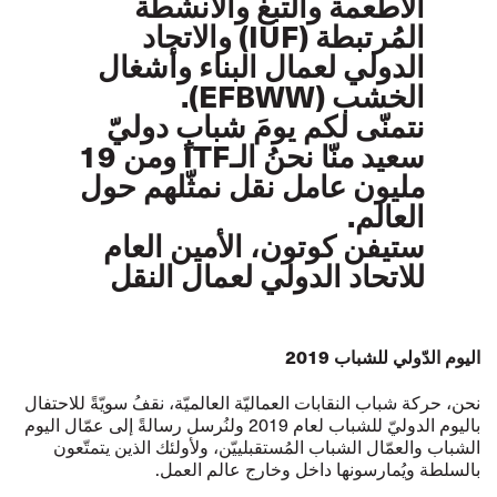
الأطعمة والتبغ والأنشطة
المُرتبطة (IUF) والاتحاد
الدولي لعمال البناء وأشغال
الخشب (EFBWW).
نتمنّى لكم يومَ شبابٍ دوليّ
سعيد منّا نحنُ الـITF ومن 19
مليون عامل نقل نمثّلهم حول
العالم.
ستيفن كوتون، الأمين العام
للاتحاد الدولي لعمال النقل
اليوم الدّولي للشباب 2019
نحن، حركة شباب النقابات العماليّة العالميّة، نقفُ سويّةً للاحتفال
باليوم الدوليّ للشباب لعام 2019 ولنُرسل رسالةً إلى عمّال اليوم
الشباب والعمّال الشباب المُستقبلييّن، ولأولئك الذين يتمتّعون
بالسلطة ويُمارسونها داخل وخارج عالم العمل.