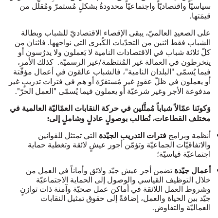
سياسيّاً واقتصاديّاً واجتماعيّاً محدودةُ بشكلٍ مُستمرّ ومُقلّل من
قيمَتها.
على الصعيدِ العالميّ، يبقى الإقصاء الاقتصاديّ للشباب وبطالة
الشباب فقط اثنين من التحدّيات الكُبرى التي نواجهها. فاثنان من
كلّ ثلاثة شباب في الاقتصادات النامية لا يَعملون ولا يدرُسون أو
ينخرطون في العمالة غير المُنتظمة/غير الرسميّة. كذلك الأمر،
فيما يُسمّى "البلدان النامية"، فالشباب عالقون في أعمال مؤقّتة
أو يعملون في ظلّ عقودٍ غير مُستقرّة أو هم في فترات تدريبٍ غير
مدفوعة الأجر وغير شرعيّة أو يعملون فيما يُسمّى "العمل الحرّ".
وَكونَنا عمّالاً شباباً مُمثَّلين في حركة النقابات العمّاليّة العالمية في
مختلف القطاعات، نُطالب بوصولٍ عادلٍ وشاملٍ إلى:
أنظمة وبرامج
التي تمتثل للقوانين
فترات التدريب الجيّدة
والاتفاقيّات الجماعيّة وتؤمّن أجور عيشٍ لائقة وتغطية حماية
اجتماعيّة قياسيّة؛
تضمن أجر عيش جيّد ولائق وأماناً في العمل من
أعمال جيّدة
خلال التوظيف القياسي والوصول إلى الحماية الاجتماعيّة
وشروط العمل اللائقة في أماكن عمل صحيّة وآمنة ذات توازنٍ
جيّد بين الحياة والعمل، إضافةً إلى حقوق تمثيل النقابات
العماليّة والتفاوض.