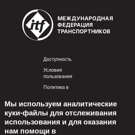
Footer
Доступность
Условия
пользования
Политика в
отношении куки-
файлов
Мы используем аналитические
Приемлемое
куки-файлы для отслеживания
пользование
использования и для оказания
Политика
нам помощи в
конфиденциальности