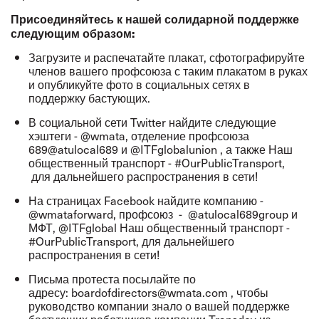
Присоединяйтесь к нашей солидарной поддержке
следующим образом:
Загрузите и распечатайте плакат
, сфотографируйте
членов вашего профсоюза с таким плакатом в руках
и опубликуйте фото в социальных сетях в
поддержку бастующих.
В социальной сети Twitter найдите следующие
хэштеги -
@wmata
, отделение профсоюза
689
@atulocal689
и
@ITFglobalunion
, а также Наш
общественный транспорт - #OurPublicTransport,
для дальнейшего распространения в сети!
На страницах Facebook найдите компанию -
@
wmataforward
, профсоюз -
@atulocal689group
и
МФТ,
@ITFglobal
Наш общественный транспорт -
#OurPublicTransport, для дальнейшего
распространения в сети!
Письма протеста посылайте по
адресу:
boardofdirectors@wmata.com
, чтобы
руководство компании знало о вашей поддержке