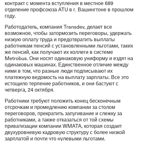
контракт с момента вступления
в местное 689
отделение профсоюза ATU
в г. Вашингтоне в прошлом
году.
Работодатель, компания Transdev, делает все
возможное, чтобы затормозить переговоры, удержать
низкую оплату труда и предотвратить выплаты
работникам пенсий с установленными льготами, таких
же пенсий, как получают их коллеги в системе
Metrobus. Они носят одинаковую униформу и ездят на
одинаковых машинах. Единственное отличие между
ними в том, что разные люди подписывают их
платежную ведомость на выплату зарплаты. Все это
истощило терпение работников, и они бастуют с
четверга, 24 октября.
Работники требуют положить конец бесконечным
отсрочкам и промедлению компании за столом
переговоров, прекратить запугивание и слежку за
работниками, а также отказаться от той схемы
приватизации компании WMATA, которая создает
двухуровневую кадровую структуру с более низкой
зарплатой и почти что нулевыми льготами.