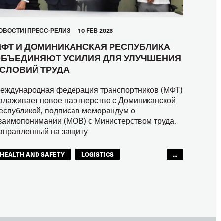
ОВОСТИ
ПРЕСС-РЕЛИЗ
10 FEB 2026
ФТ И ДОМИНИКАНСКАЯ РЕСПУБЛИКА
БЪЕДИНЯЮТ УСИЛИЯ ДЛЯ УЛУЧШЕНИЯ
СЛОВИЙ ТРУДА
еждународная федерация транспортников (МФТ)
алаживает новое партнерство с Доминиканской
еспубликой, подписав меморандум о
заимопонимании (МОВ) с Министерством труда,
аправленный на защиту
HEALTH AND SAFETY
LOGISTICS
...
RIGHTS
TOURISM
ТУРИЗМ
МЕЖАМЕРИКАНСКОЕ БЮРО МФТ