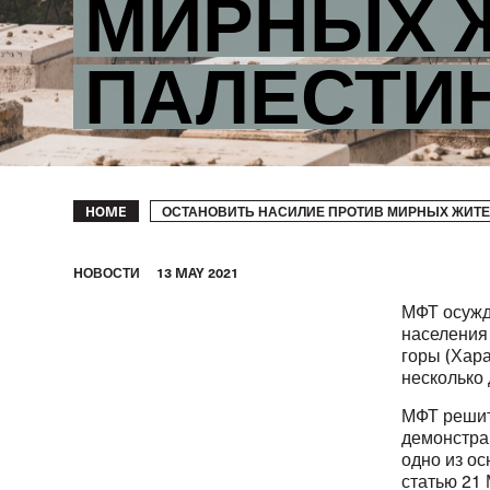
МИРНЫХ 
ПАЛЕСТИ
Breadcrumb
ОСТАНОВИТЬ НАСИЛИЕ ПРОТИВ МИРНЫХ ЖИТЕ
HOME
HОВОСТИ
13 MAY 2021
МФТ осужд
населения
горы (Хар
несколько 
МФТ решит
демонстрац
одно из о
статью 21 