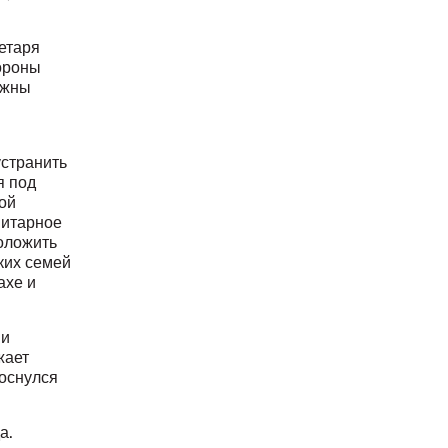
етаря
ороны
лжны
странить
я под
ой
нитарное
оложить
ких семей
ахе и
 и
жает
коснулся
а.