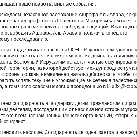
ащищает наше право на мирные собрания.
осуждаем незаконное задержание Ашрафа Аль-Авара, секр
федерации профсоюзов Палестины. Мы призываем все ст
сновное право человека на свободу ассоциаций. Власти до
о освободить Ашрафа Аль-Авара и положить конец его
кому преследованию.
стью поддерживает призывы ООН к Израилю немедленно у
еления сотен палестинских семей из их домов, находящихс
акона. Восточный Иерусалим остается частью оккупированн
кой территории, на которой действует международное гума
е стороны должны немедленно начать действовать, чтобы п
братить вспять текущие и угрожающие выселения палестинс
ов, в том числе совсем недавно проведенные в Шейх-Джарр
гаем солидарность и поддержку детям, гражданским лицам
ым деятелям, пострадавшим от насилия или которым угро
 также всем членам наших членских организаций, которых 
й конфликт.
тановить насилие. Солидарность сегодня, завтра и навсегд