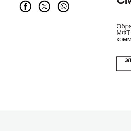
Обра
МФТ 
комм
Э