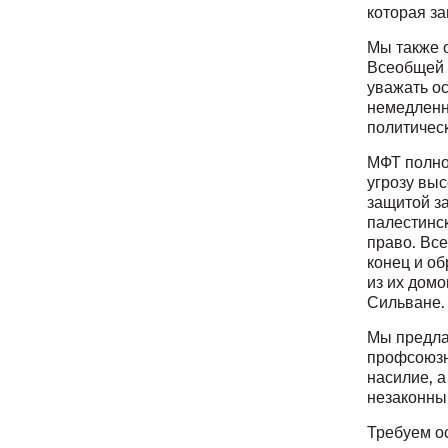
которая з
Мы также 
Всеобщей 
уважать о
немедленн
политичес
МФТ полно
угрозу выс
защитой з
палестинс
право. Вс
конец и о
из их дом
Сильване.
Мы предла
профсоюзн
насилие, а
незаконны
Требуем ос