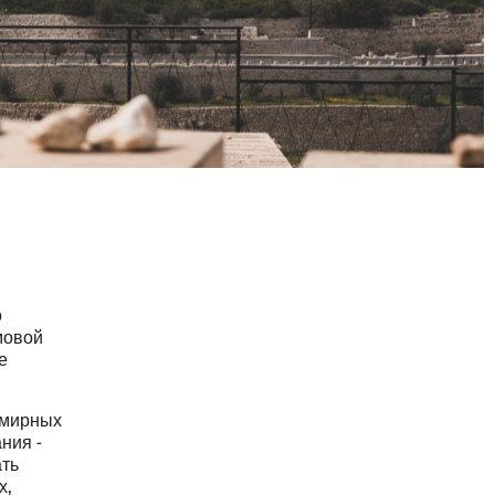
о
мовой
е
 мирных
ния -
ать
х,