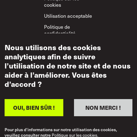
cookies
Utilisation acceptable
Politique de
confidentialité
Politique sur le
Nous utilisons des cookies
respect mutuel
analytiques afin de suivre
l’utilisation de notre site et de nous
aider à l’améliorer. Vous êtes
d’accord ?
OUI, BIEN SÛR !
NON MERCI !
Pour plus d’informations sur notre utilisation des cookies,
veuillez consulter notre
Politique sur les cookies.