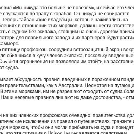
явил «Мы никуда это больше не повезем», и сейчас его чле
 спускаются по трапу с корабля. Он никуда не собирается
. Теперь тайваньские владельцы, которые наживались на
блениях в отношении этих моряков, должны нести ответстве
ать с судном без экипажа, стоящим на очень дорогом причал
потери для плавильного завода и их партнеров будут расти»
Саммерс.
 пятницу профсоюзы соорудили ветрозащитный экран вокр
ля сбившихся в кучу членов экипажа, поскольку введенные 
Covid-19 ограничения не позволяли им отойти на расстояни
от судна.
зывает абсурдность правил, введенных в пораженном панд
ми правительствами, как в Австралии. Несмотря на пугающи
й этими моряками, им не разрешают отходить от судна боле
. Наши нелепые правила лишают их даже достоинства, - от
и наших членских профсоюзов очевидно: правительства д
ктические исключения из правил о путешествиях, транзите 
для моряков, чтобы они могли прибывать на суда и покидать
, что эта ситуация с Unison Jasper является следствием