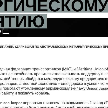
РГИЧЕСКОМ
ЯТИЮ
ИПАЖЕЙ, УДАРИВШАЯ ПО АВСТРАЛИЙСКОМУ МЕТАЛЛУРГИЧЕСКОМУ П
ная федерация транспортников (МФТ) и Maritime Union of 
 что неспособность правительства оказывать поддержку в в
пажей теперь обойдется металлургическому предприятию в
олларов, а местной экономике – еще дороже в условиях, к
 помогают утомленному бирманскому экипажу Unison Jasp
 работу и покинуть корабль.
Unison Jasper перевозил глинозем на алюминиевый завод «
слом и недавно был задержан Австралийским управлением