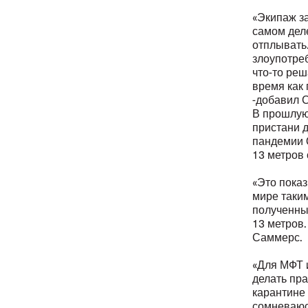
«Экипаж за
самом деле
отплывать
злоупотре
что-то реш
время как 
-добавил 
В прошлую
пристани д
пандемии 
13 метров 
«Это пока
мире таки
полученны
13 метров
Саммерс.
«Для МФТ 
делать пра
карантине 
сомневаюсь