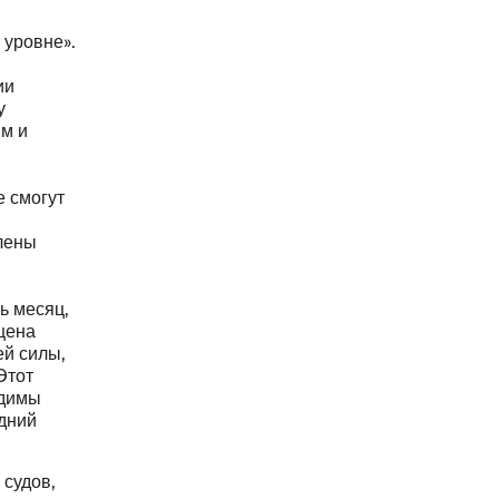
 уровне».
ии
у
ям и
е смогут
лены
ь месяц,
цена
ей силы,
Этот
одимы
едний
 судов,