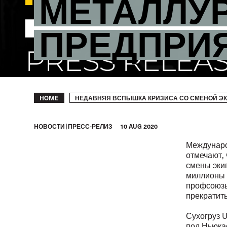
МЕТАЛЛУ
ПРЕДПРИ
Breadcrumb
НЕДАВНЯЯ ВСПЫШКА КРИЗИСА СО СМЕНОЙ ЭК
HOME
HОВОСТИ
ПРЕСС-РЕЛИЗ
10 AUG 2020
Международ
отмечают,
смены эки
миллионы д
профсоюзы
прекратить
Сухогруз 
под Ньюка