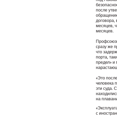
безопасно
после утв
обращению
договора, 
месяцев, 
месяцев.
Профсоюзы
сразу же 
что задерж
порта, так
предел» и 
нарастающ
«Это посл
человека п
эти суда. 
находились
на плавани
«Эксплуат
с иностра