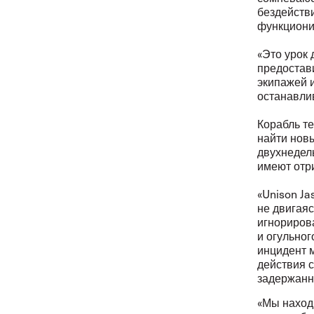
бездейств
функциони
«Это урок 
предостав
экипажей 
останавлив
Корабль те
найти новы
двухнедел
имеют отри
«Unison Ja
не двигая
игнориров
и огульног
инцидент 
действия с
задержанны
«Мы находи