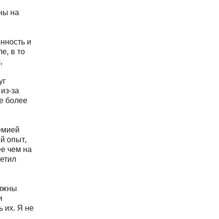
ны на
нность и
е, в то
,
уг
из-за
е более
емией
й опыт,
е чем на
метил
олжны
и
 их. Я не