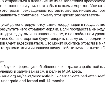
х отправиться в плавание не из-за забастовки профсоюзов,
го истощения и усталости забытых всеми моряков. Уже хот
о это грозит прекращением торговли, австралийские экспор
ашивать с политиков, почему этот кризис разрастается».
лучай демонстрирует отсутствие координации в государств
 результате чего страдают моряки. Если государства не буду
ть друг с другом и на национальном, и на глобальном уровн
к все больше моряков будут говорить «всему есть предел», 
дов будут задерживаться. Это может обойтись отрасли в ми
тогда политики и чиновники начнут заботиться», - отметил 
е:
робную информацию об обвинениях в краже заработной пл
лениях и запугивании см. в релизе MUA здесь:
w.mua.org.au/news/newcastle-bulk-carrier-detained-after-seaf
d-underpaid-and-forced-sail-14-months