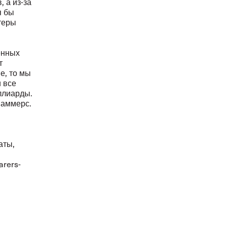
 а из-за
я бы
теры
енных
т
е, то мы
и все
ллиарды.
Саммерс.
аты,
arers-