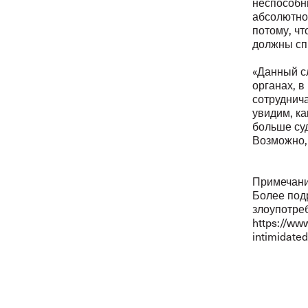
неспособны
абсолютно
потому, чт
должны спр
«Данный с
органах, в
сотруднича
увидим, ка
больше су
Возможно, 
Примечани
Более под
злоупотреб
https://ww
intimidate