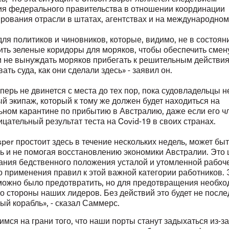
ия федерального правительства в отношении координации
рования отрасли в штатах, агентствах и на международном
для политиков и чиновников, которые, видимо, не в состоян
ить зеленые коридоры для моряков, чтобы обеспечить смен
и не вынуждать моряков прибегать к решительным действи
ать суда, как они сделали здесь» - заявил он.
перь не двинется с места до тех пор, пока судовладельцы н
й экипаж, который к тому же должен будет находиться на
ьном карантине по прибытию в Австралию, даже если его ч
цательный результат теста на Covid-19 в своих странах.
sper простоит здесь в течение нескольких недель, может быт
сь и не помогая восстановлению экономики Австралии. Это 
ания бедственного положения усталой и утомленной рабоч
о применения правил к этой важной категории работников. 
можно было предотвратить, но для предотвращения необх
о стороны наших лидеров. Без действий это будет не посл
й корабль», - сказал Саммерс.
мся на грани того, что наши порты станут задыхаться из-за