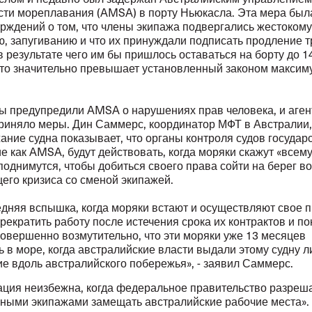
сти мореплавания (AMSA) в порту Ньюкасла. Эта мера был
ерждений о том, что члены экипажа подвергались жестокому
, запугиванию и что их принуждали подписать продление т
в результате чего им бы пришлось оставаться на борту до 1
что значительно превышает установленный законом максим
 предупредили AMSA о нарушениях прав человека, и аген
приняло меры. Дин Саммерс, координатор МФТ в Австралии,
ание судна показывает, что органы контроля судов государ
ие как AMSA, будут действовать, когда моряки скажут «всему
поднимутся, чтобы добиться своего права сойти на берег в
его кризиса со сменой экипажей.
едняя вспышка, когда моряки встают и осуществляют свое 
рекратить работу после истечения срока их контрактов и по
Совершенно возмутительно, что эти моряки уже 13 месяцев
 в море, когда австралийские власти выдали этому судну 
е вдоль австралийского побережья», - заявил Саммерс.
ация неизбежна, когда федеральное правительство разреш
нными экипажами замещать австралийские рабочие места».