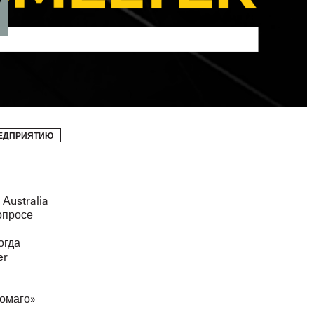
У
РЕДПРИЯТИЮ
Australia
опросе
огда
er
Томаго»