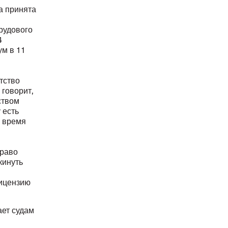
а принята
рудового
4
ум в 11
тство
 говорит,
ством
 есть
о время
право
кинуть
лицензию
ает судам