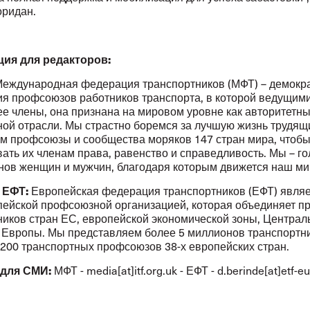
оридан.
ия для редакторов:
еждународная федерация транспортников (МФТ) – демокр
ия профсоюзов работников транспорта, в которой ведущим
ее члены, она признана на мировом уровне как авторитетны
ной отрасли. Мы страстно боремся за лучшую жизнь трудящ
м профсоюзы и сообщества моряков 147 стран мира, чтоб
ать их членам права, равенство и справедливость. Мы – го
нов женщин и мужчин, благодаря которым движется наш ми
 ЕФТ:
Европейская федерация транспортников (ЕФТ) являе
ейской профсоюзной организацией, которая объединяет 
ников стран ЕС, европейской экономической зоны, Централ
 Европы. Мы представляем более 5 миллионов транспортни
 200 транспортных профсоюзов 38-х европейских стран.
 для СМИ:
МФТ - media[at]itf.org.uk - ЕФТ - d.berinde[at]etf-e