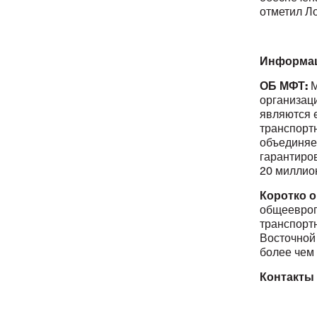
отметил Л
Информац
ОБ МФТ:
М
организац
являются 
транспорт
объединяе
гарантиров
20 миллио
Коротко о
общеевроп
транспорт
Восточной
более чем
Контакты