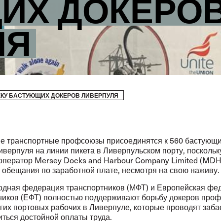
ИХ ДОКЕРО
ЛЯ
КУ БАСТУЮЩИХ ДОКЕРОВ ЛИВЕРПУЛЯ
е транспортные профсоюзы присоединятся к 560 бастующ
верпуля на линии пикета в Ливерпульском порту, поскольк
оператор Mersey Docks and Harbour Company Limited (MDH
 обещания по заработной плате, несмотря на свою наживу.
дная федерация транспортников (МФТ) и Европейская фе
ников (ЕФТ) полностью поддерживают борьбу докеров про
угих портовых рабочих в Ливерпуле, которые проводят заба
иться достойной оплаты труда.