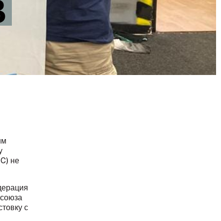
В
им
у
C) не
дерация
фсоюза
стовку с