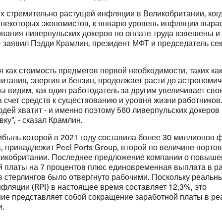
х стремительно растущей инфляции в Великобритании, когд
 некоторых экономистов, к январю уровень инфляции вырас
ования ливерпульских докеров по оплате труда взвешены и
- заявил Пэдди Крамлин, президент МФТ и председатель се
я как стоимость предметов первой необходимости, таких ка
итания, энергия и бензин, продолжает расти до астрономич
ы видим, как один работодатель за другим увеличивает сво
 счет средств к существованию и уровня жизни работников
юдей хватит - и именно поэтому 560 ливерпульских докеро
вку", - сказал Крамлин.
быль которой в 2021 году составила более 30 миллионов 
, принадлежит Peel Ports Group, второй по величине порто
ликобритании. Последнее предложение компании о повыше
й платы на 7 процентов плюс единовременная выплата в р
в стерлингов было отвергнуто рабочими. Поскольку реальн
фляции (RPI) в настоящее время составляет 12,3%, это
ие представляет собой сокращение заработной платы в р
.