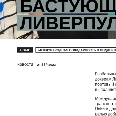
БАСТУЮЩ
ЛИВЕРПУ
Breadcrumb
МЕЖДУНАРОДНАЯ СОЛИДАРНОСТЬ В ПОДДЕРЖ
HOME
HОВОСТИ
21 SEP 2022
Глобальны
докерам Ли
портовый 
выполняет
Междунаро
транспорт
Unite и др
целью доб