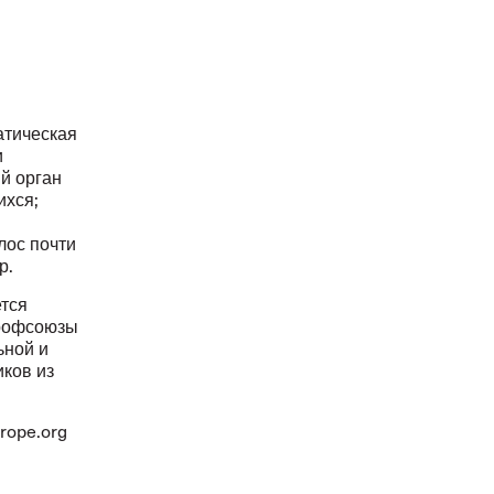
атическая
и
й орган
ихся;
ы
лос почти
р.
тся
профсоюзы
ьной и
ков из
urope.org