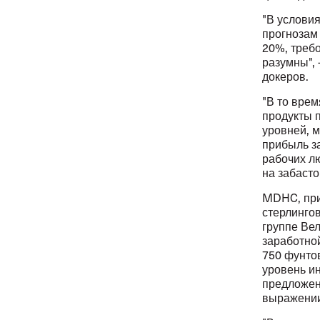
"В условия
прогнозам
20%, треб
разумны", 
докеров.
"В то врем
продукты п
уровней, м
прибыль за
рабочих л
на забасто
MDHC, при
стерлингов
группе Ве
заработно
750 фунто
уровень ин
предложен
выражении