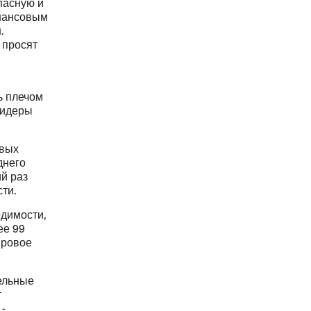
пасную и
инансовым
.
 просят
ь плечом
 лидеры
овых
днего
й раз
ти.
одимости,
ее 99
ировое
ельные
т
-