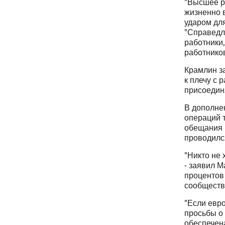
"Высшее р
жизненно 
ударом для
"Справедли
работники,
работников
Крамлин з
к плечу с 
присоединя
В дополнен
операций 
обещания 
проводился
"Никто не 
- заявил М
процентов 
сообщество
"Если евр
просьбы о 
обеспечена