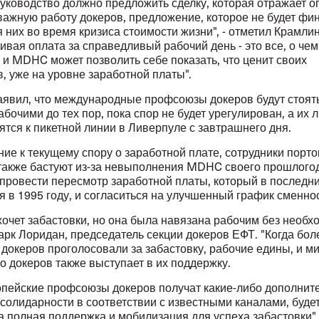
уководство должно предложить сделку, которая отражает о
важную работу докеров, предложение, которое не будет ф
 них во время кризиса стоимости жизни", - отметил Крамлин
вая оплата за справедливый рабочий день - это все, о чем
 и MDHC может позволить себе показать, что ценит своих
, уже на уровне заработной платы".
аявил, что международные профсоюзы докеров будут стоят
рабочими до тех пор, пока спор не будет урегулирован, а их
тся к пикетной линии в Ливерпуле с завтрашнего дня.
ие к текущему спору о заработной плате, сотрудники порт
также бастуют из-за невыполнения MDHC своего прошлого
провести пересмотр заработной платы, который в последни
 в 1995 году, и согласиться на улучшенный график сменнос
хочет забастовки, но она была навязана рабочим без необх
арк Лоридан, председатель секции докеров ЕФТ. "Когда бол
докеров проголосовали за забастовку, рабочие едины, и м
 докеров также выступает в их поддержку.
опейские профсоюзы докеров получат какие-либо дополнит
солидарности в соответствии с известными каналами, буде
 полная поддержка и мобилизация для успеха забастовки", 