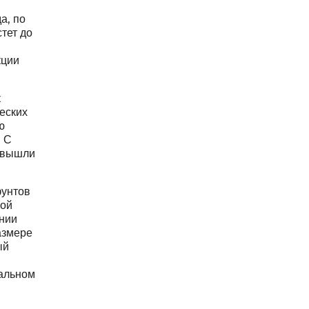
а, по
тет до
кции
к
еских
ю
. С
в вышли
фунтов
вой
нии
азмере
ый
еальном