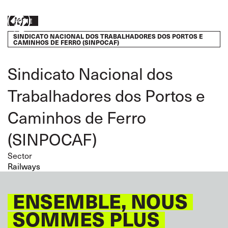
Skip
to
Breadcrumb
Take
HOME
main
content
SINDICATO NACIONAL DOS TRABALHADORES DOS PORTOS E
action
CAMINHOS DE FERRO (SINPOCAF)
Sindicato Nacional dos
Trabalhadores dos Portos e
Caminhos de Ferro
(SINPOCAF)
Sector
Railways
ENSEMBLE, NOUS
SOMMES PLUS