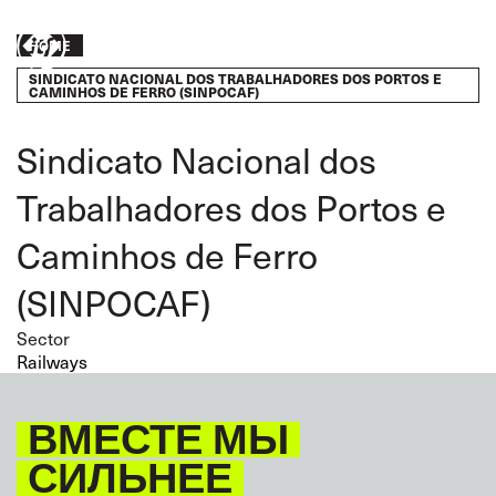
Skip
to
Breadcrumb
Take
HOME
main
content
SINDICATO NACIONAL DOS TRABALHADORES DOS PORTOS E
action
CAMINHOS DE FERRO (SINPOCAF)
Sindicato Nacional dos
Trabalhadores dos Portos e
Caminhos de Ferro
(SINPOCAF)
Sector
Railways
ВМЕСТЕ МЫ
СИЛЬНЕЕ