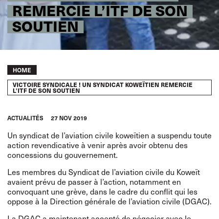
REMERCIE L’ITF DE SON
SOUTIEN
Breadcrumb
HOME
VICTOIRE SYNDICALE ! UN SYNDICAT KOWEÏTIEN REMERCIE
L’ITF DE SON SOUTIEN
ACTUALITÉS
27 NOV 2019
Un syndicat de l’aviation civile koweïtien a suspendu toute
action revendicative à venir après avoir obtenu des
concessions du gouvernement.
Les membres du Syndicat de l’aviation civile du Koweït
avaient prévu de passer à l’action, notamment en
convoquant une grève, dans le cadre du conflit qui les
oppose à la Direction générale de l’aviation civile (DGAC).
La DGAC a maintenant accepté de négocier avec le