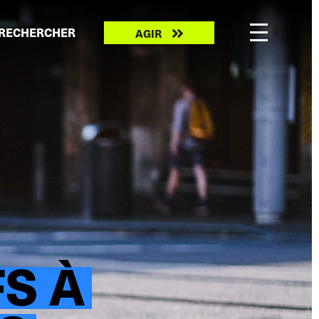
Take
RECHERCHER
AGIR
action
FS À