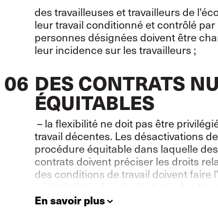
des travailleuses et travailleurs de l'é
leur travail conditionné et contrôlé pa
personnes désignées doivent être char
leur incidence sur les travailleurs ;
06
DES CONTRATS N
ÉQUITABLES
– la flexibilité ne doit pas être privil
travail décentes. Les désactivations de
procédure équitable dans laquelle des
contrats doivent préciser les droits re
des conditions de travail doivent faire 
négociations. Les évaluations des trava
d'une application à l'autre ;
En savoir plus