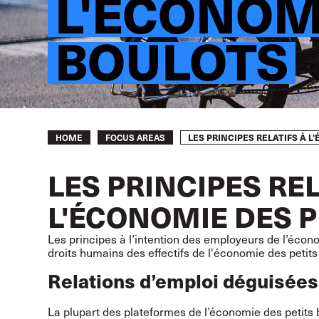
L'ÉCONOMI
BOULOTS
Breadcrumb
LES PRINCIPES RELATIFS À 
HOME
FOCUS AREAS
LES PRINCIPES REL
L'ÉCONOMIE DES P
Les principes à l’intention des employeurs de l’écono
droits humains des effectifs de l'économie des petits
Relations d’emploi déguisées
La plupart des plateformes de l’économie des petits bo