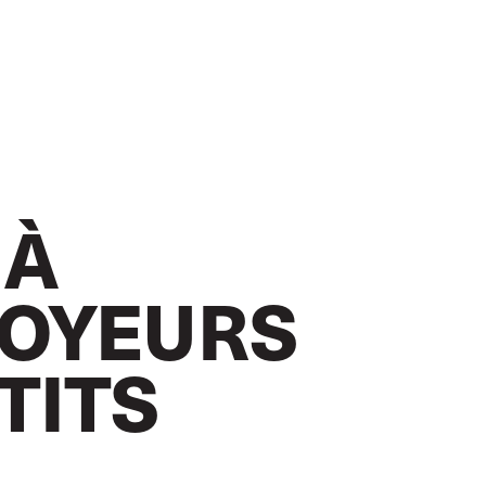
 À
LOYEURS
TITS