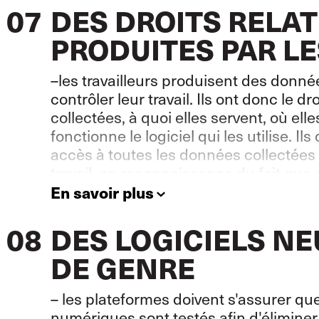
07
DES DROITS RELA
PRODUITES PAR L
–
les travailleurs produisent des donnée
contrôler leur travail. Ils ont donc le 
collectées, à quoi elles servent, où el
fonctionne le logiciel qui les utilise. Il
accès à toutes les données collectées
travail, en reconnaissance du fait que 
ont créées ;
En savoir plus
08
DES LOGICIELS N
DE GENRE
– les plateformes doivent s'assurer qu
numériques sont testés afin d'éliminer