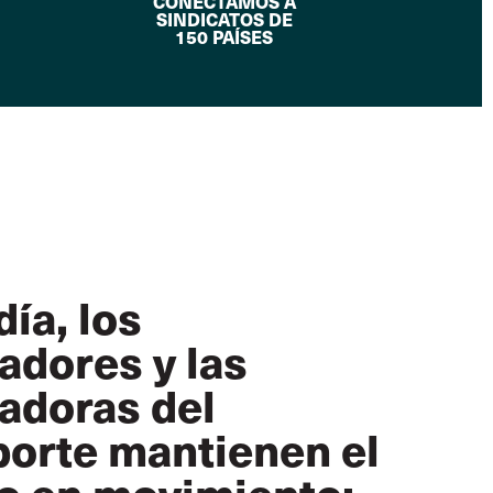
CONECTAMOS A
SINDICATOS DE
150 PAÍSES
ía, los
adores y las
jadoras del
porte mantienen el
 en movimiento: