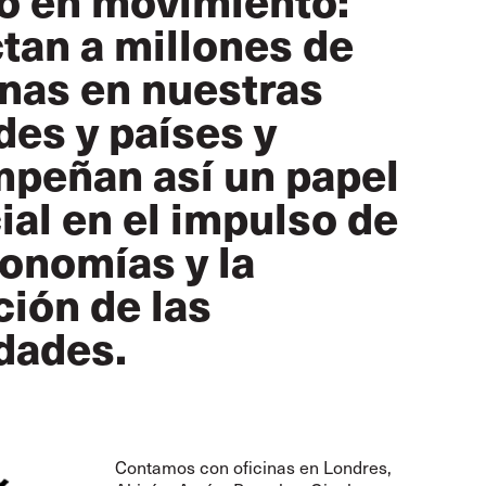
tan a millones de
nas en nuestras
des y países y
peñan así un papel
ial en el impulso de
conomías y la
ción de las
dades.
Contamos con oficinas en Londres,