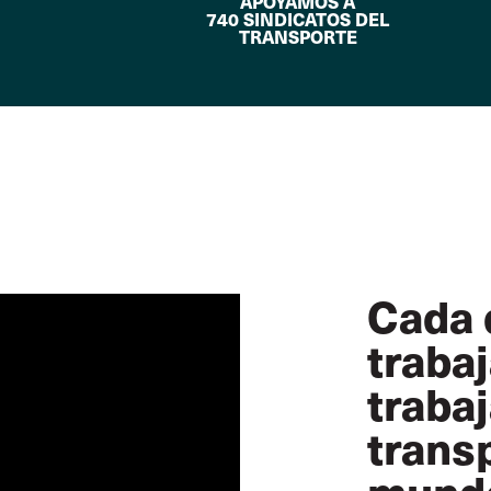
APOYAMOS A
740 SINDICATOS DEL
TRANSPORTE
Cada d
trabaj
traba
trans
mundo