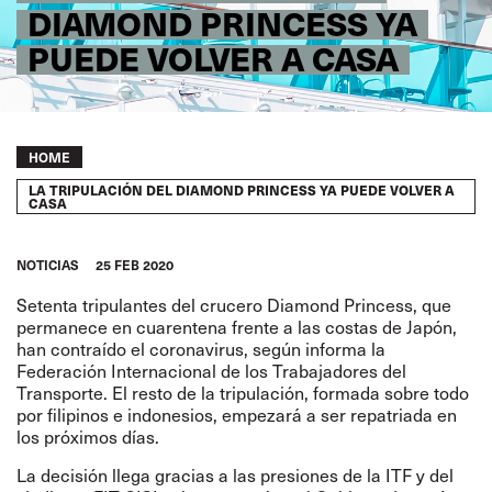
DIAMOND PRINCESS YA
PUEDE VOLVER A CASA
Breadcrumb
HOME
LA TRIPULACIÓN DEL DIAMOND PRINCESS YA PUEDE VOLVER A
CASA
NOTICIAS
25 FEB 2020
Setenta tripulantes del crucero Diamond Princess, que
permanece en cuarentena frente a las costas de Japón,
han contraído el coronavirus, según informa la
Federación Internacional de los Trabajadores del
Transporte. El resto de la tripulación, formada sobre todo
por filipinos e indonesios, empezará a ser repatriada en
los próximos días.
La decisión llega gracias a las presiones de la ITF y del