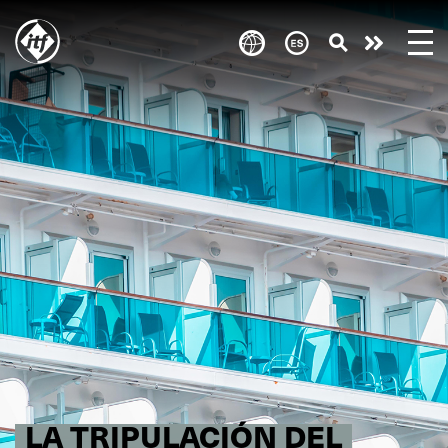
Skip
to
Take
main
content
action
LA TRIPULACIÓN DEL