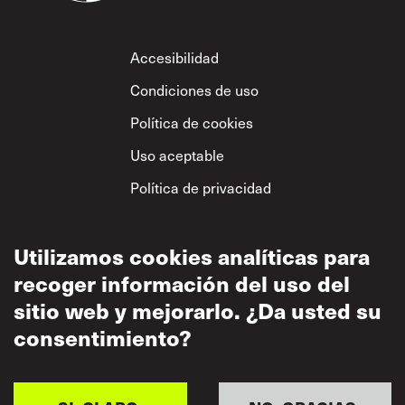
Footer
Accesibilidad
Condiciones de uso
Política de cookies
Uso aceptable
Política de privacidad
Política sobre el
respeto mutuo
Utilizamos cookies analíticas para
recoger información del uso del
sitio web y mejorarlo. ¿Da usted su
consentimiento?