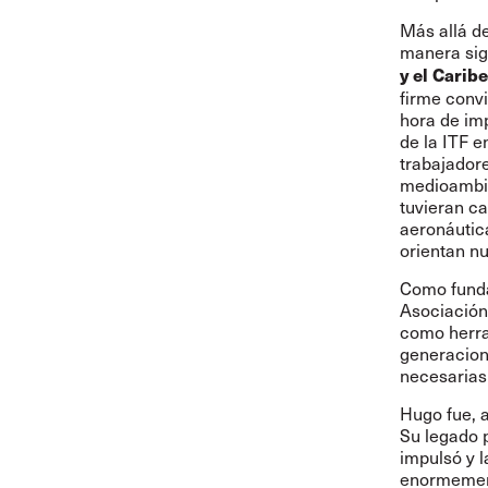
Más allá d
manera sign
y el Caribe
firme convi
hora de imp
de la ITF e
trabajadore
medioambie
tuvieran ca
aeronáutic
orientan nu
Como funda
Asociación
como herra
generacion
necesarias 
Hugo fue, 
Su legado p
impulsó y 
enormeme