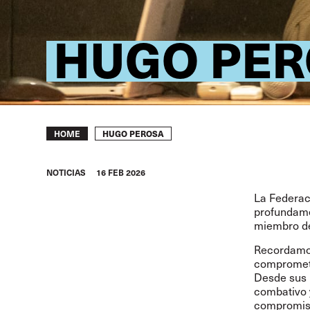
HUGO PER
Breadcrumb
HUGO PEROSA
HOME
NOTICIAS
16 FEB 2026
La Federac
profundamen
miembro de
Recordamos
comprometid
Desde sus 
combativo 
compromiso 