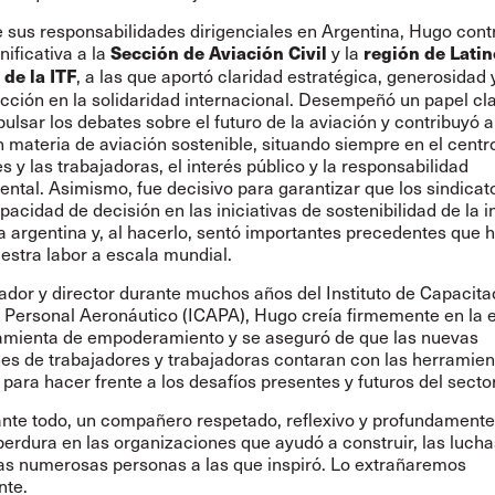
e sus responsabilidades dirigenciales en Argentina, Hugo cont
ificativa a la
y la
Sección de Aviación Civil
región de Lati
, a las que aportó claridad estratégica, generosidad 
 de la ITF
cción en la solidaridad internacional. Desempeñó un papel cla
ulsar los debates sobre el futuro de la aviación y contribuyó a
n materia de aviación sostenible, situando siempre en el centro
s y las trabajadoras, el interés público y la responsabilidad
ntal. Asimismo, fue decisivo para garantizar que los sindicat
pacidad de decisión en las iniciativas de sostenibilidad de la i
a argentina y, al hacerlo, sentó importantes precedentes que 
estra labor a escala mundial.
dor y director durante muchos años del Instituto de Capacita
 Personal Aeronáutico (ICAPA), Hugo creía firmemente en la 
mienta de empoderamiento y se aseguró de que las nuevas
es de trabajadores y trabajadoras contaran con las herramien
para hacer frente a los desafíos presentes y futuros del sector
ante todo, un compañero respetado, reflexivo y profundament
erdura en las organizaciones que ayudó a construir, las luch
las numerosas personas a las que inspiró. Lo extrañaremos
nte.