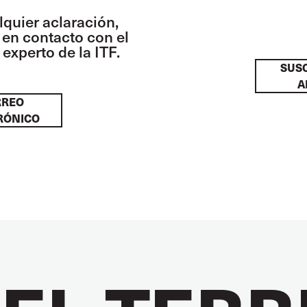
lquier aclaración,
en contacto con el
experto de la ITF.
SUSC
A
RREO
RÓNICO