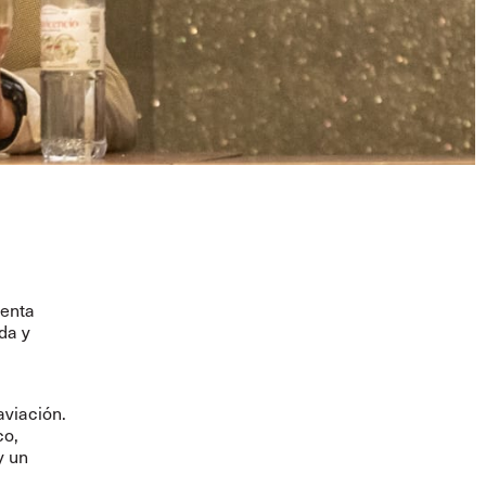
menta
da y
aviación.
co,
y un