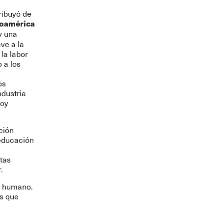
ribuyó de
noamérica
y una
ve a la
 la labor
 a los
os
ndustria
hoy
ción
educación
tas
.
e humano.
as que