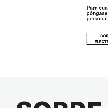
Para cua
póngase 
personal 
CO
ELECT