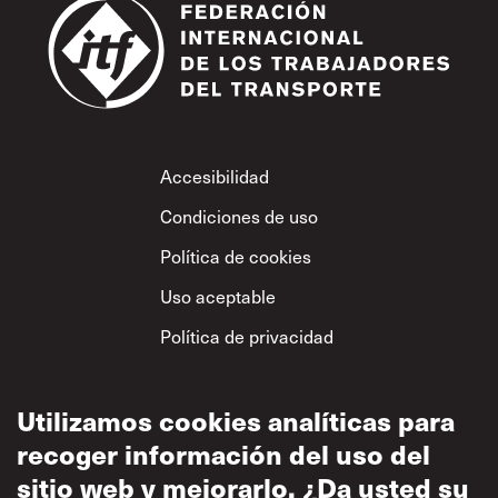
Footer
Accesibilidad
Condiciones de uso
Política de cookies
Uso aceptable
Política de privacidad
Política sobre el
respeto mutuo
Utilizamos cookies analíticas para
recoger información del uso del
sitio web y mejorarlo. ¿Da usted su