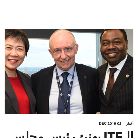
الطيران المدني
آسيا والمحيط الهادئ
GLOBAL
أخبار
02 DEC 2019
الـITF يهنئ رئيس مجلس