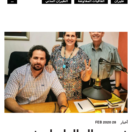
طيران
اتفاقيات المفاوضة
الطيران المدني
...
الاتفاقات الجماعية
جنوب أفريقيا
الطيران المدني
الـITF في افريقيا
GLOBAL
أخبار
28 FEB 2020