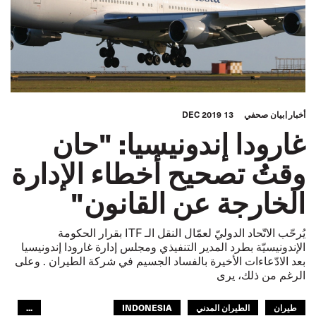
أخبار
بيان صحفي
13 DEC 2019
غارودا إندونيسيا: "حان
وقتُ تصحيح أخطاء الإدارة
الخارجة عن القانون"
يُرحّب الاتّحاد الدوليّ لعمّال النقل الـ ITF بقرار الحكومة
الإندونيسيّة بطرد المدير التنفيذي ومجلس إدارة غارودا إندونيسيا
بعد الادّعاءات الأخيرة بالفساد الجسيم في شركة الطيران . وعلى
الرغم من ذلك، يرى
طيران
الطيران المدني
INDONESIA
...