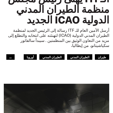
منظمة الطيران المدني
الدولية ICAO الجديد
أرسل الأمين العام للـ ITF رسالة إلى الرئيس الجديد لمنظمة
الطيران المدني الدولية (ICAO) لتهنئته على انتخابه والتطلع إلى
مزيد من التعاون الوثيق بين المنظمتين . سيبدأ سالفاتور
سكياشيتانو، من إيطاليا،
طيران
الطيران المدني
الطيران المدني
أوروبا
...
الـITF في افريقيا
أمريكا اللاتينية
العالم العربي
آسيا والمحيط الهادئ
GLOBAL