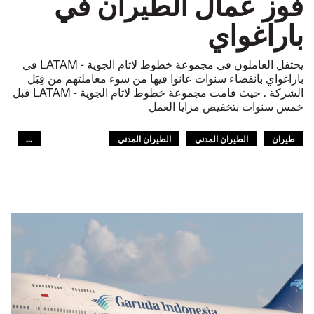
فوز عمال الطيران في
باراغواي
يحتفل العاملون في مجموعة خطوط لاتام الجوية - LATAM في
باراغواي بانقضاء سنوات عانوا فيها من سوء معاملتهم من قِبَل
الشركة . حيث قامت مجموعة خطوط لاتام الجوية - LATAM قبل
خمس سنوات بتخفيض مزايا العمل
طيران
الطيران المدني
الطيران المدني
...
أمريكا اللاتينية
GLOBAL