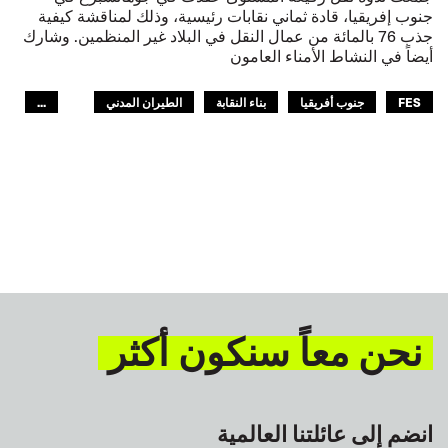
جنوب إفريقيا، قادة ثماني نقابات رئيسية، وذلك لمناقشة كيفية
جذب 76 بالمائة من عمال النقل في البلاد غير المنظمين. وشارك
أيضاً في النشاط الأمناء العامون
FES
جنوب أفريقيا
بناء النقابة
الطيران المدني
...
عمال الرصيف
مصائد الأسماك
السكك الحديدية
النقل البري
البحارة
السياحة
النقل الحضري
الـITF في افريقيا
GLOBAL
نحن معاً سنكون أكثر
انضم إلى عائلتنا العالمية