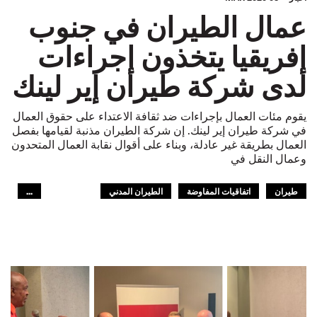
عمال الطيران في جنوب
إفريقيا يتخذون إجراءات
لدى شركة طيران إير لينك
يقوم مئات العمال بإجراءات ضد ثقافة الاعتداء على حقوق العمال
في شركة طيران إير لينك. إن شركة الطيران مذنبة لقيامها بفصل
العمال بطريقة غير عادلة، وبناء على أقوال نقابة العمال المتحدون
وعمال النقل في
طيران
اتفاقيات المفاوضة
الطيران المدني
...
الاتفاقات الجماعية
جنوب أفريقيا
الطيران المدني
الـITF في افريقيا
GLOBAL