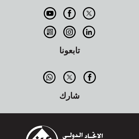
تابعونا
شارك