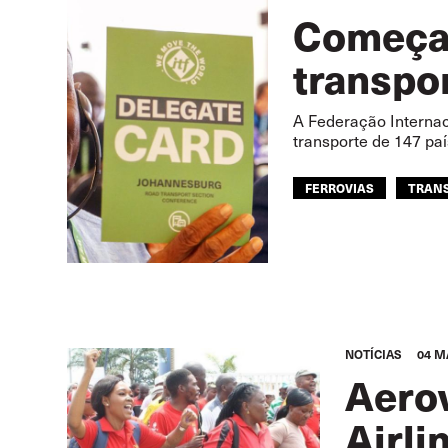
Começam
transpor
A Federação Internac
transporte de 147 pa
FERROVIAS
TRANS
NOTÍCIAS
04 M
Aerov
Airli