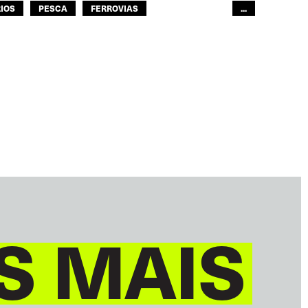
IOS
PESCA
FERROVIAS
...
ITF ÁFRICA
GLOBAL
S MAIS