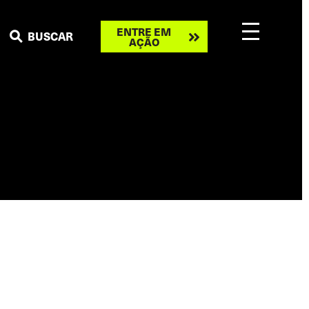
Take
ENTRE EM
BUSCAR
AÇÃO
action