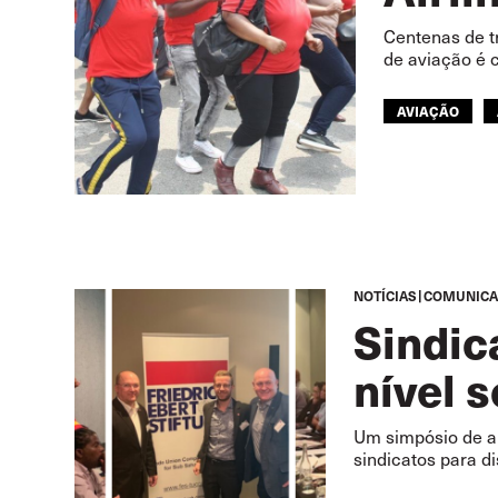
Centenas de t
de aviação é 
AVIAÇÃO
ITF ÁFRICA
NOTÍCIAS
COMUNICA
Sindic
nível 
Um simpósio de al
sindicatos para d