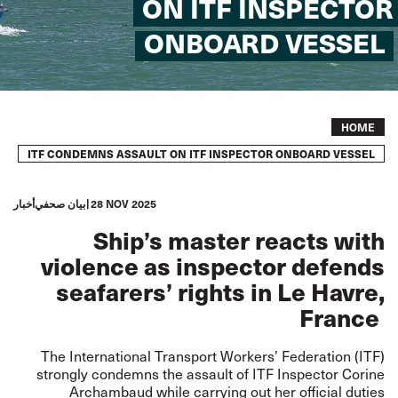
ON ITF INSPECTOR
ONBOARD VESSEL
Breadcrumb
HOME
ITF CONDEMNS ASSAULT ON ITF INSPECTOR ONBOARD VESSEL
28 NOV 2025
بيان صحفي
أخبار
Ship’s master reacts with
violence as inspector defends
seafarers’ rights in Le Havre,
France
The International Transport Workers’ Federation (ITF)
strongly condemns the assault of ITF Inspector Corine
Archambaud while carrying out her official duties