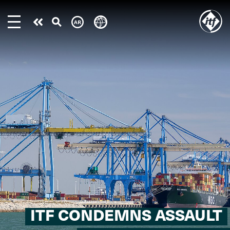
Skip
to
Take
main
content
action
ITF CONDEMNS ASSAULT