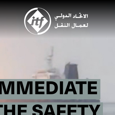
Skip
to
main
content
IMMEDIATE
THE SAFETY