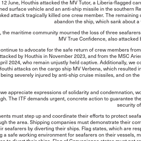
 12 June, Houthis attacked the MV Tutor, a Liberia-flagged carr
d surface vehicle and an anti-ship missile in the southern R
ked attack tragically killed one crew member. The remaining 
abandon the ship, which sank about a 
, the maritime community mourned the loss of three seafarers
MV True Confidence, also attacked 
ontinue to advocate for the safe return of crew members from
attacked by Houthis in November 2023, and from the MSC Aries
April 2024, who remain unjustly held captive. Additionally, we
Houthi attacks on the cargo ship MV Verbena, which resulted i
being severely injured by anti-ship cruise missiles, and on th
 we appreciate expressions of solidarity and condemnation, wo
gh. The ITF demands urgent, concrete action to guarantee the
security o
nts must step up and coordinate their efforts to protect seafa
ough the area. Shipping companies must demonstrate their co
ir seafarers by diverting their ships. Flag states, which are res
g a safe working environment for seafarers on their vessels, m
s to divert their ships. Flag of Convenience states must not re