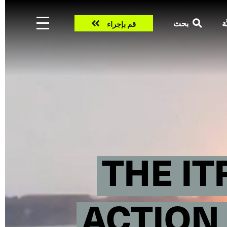
Take
ّة
بحث
قم بإجراء
action
THE I
ACTION