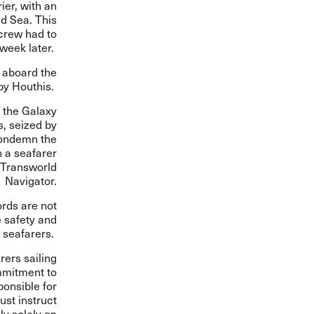
ier, with an
ed Sea. This
crew had to
week later.
 aboard the
by Houthis.
 the Galaxy
, seized by
 condemn the
n a seafarer
e Transworld
Navigator.
rds are not
 safety and
f seafarers.
rers sailing
mmitment to
ponsible for
ust instruct
ly solely on