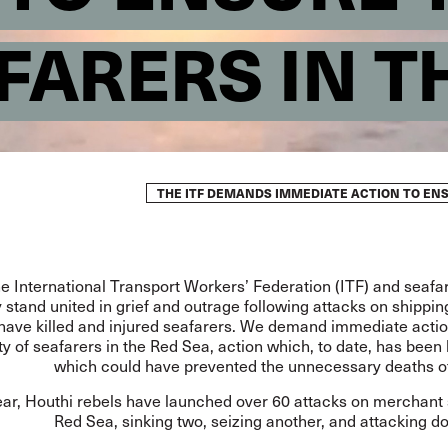
FARERS IN T
THE ITF DEMANDS IMMEDIATE ACTION TO ENS
e International Transport Workers’ Federation (ITF) and seafa
y stand united in grief and outrage following attacks on shippin
 have killed and injured seafarers. We demand immediate actio
ty of seafarers in the Red Sea, action which, to date, has been
which could have prevented the unnecessary deaths of
ear, Houthi rebels have launched over 60 attacks on merchant 
Red Sea, sinking two, seizing another, and attacking 