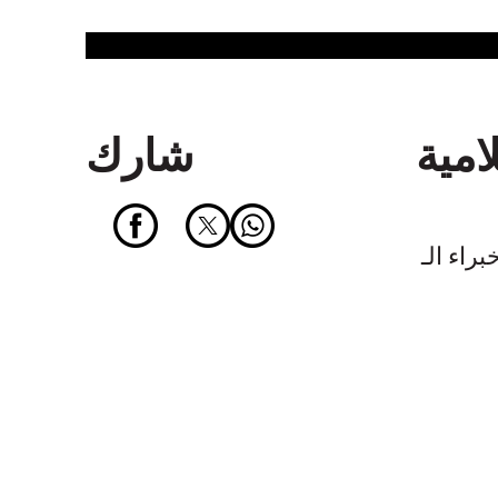
امية
شارك
IT للمزيد من