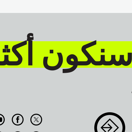
سنكون أكث