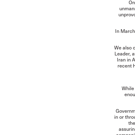
On
unmanne
unprovo
In March
We also c
Leader, 
Iran in 
recent 
While
enou
Governme
in or thr
the
assurin
companie