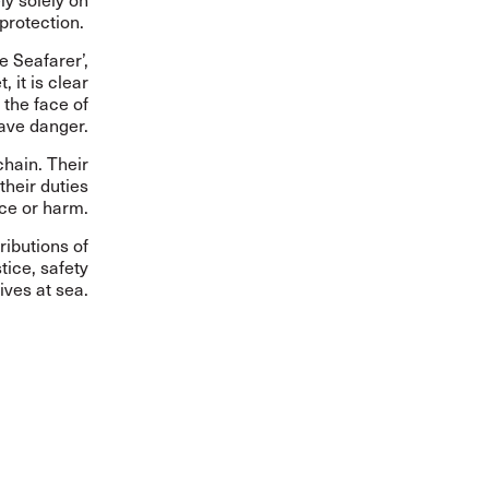
 protection.
e Seafarer’,
et, it is clear
 the face of
ave danger.
chain. Their
their duties
nce or harm.
ributions of
tice, safety
lives at sea.