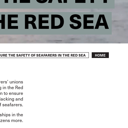
HE RED SEA
Breadcrumb
URE THE SAFETY OF SEAFARERS IN THE RED SEA
HOME
rers’ unions
g in the Red
n to ensure
 lacking and
 seafarers.
ships in the
dozens more.