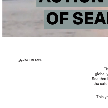
OF SEA
24 JUN 2024
أخبار
Th
globall
Sea that
the safe
This y