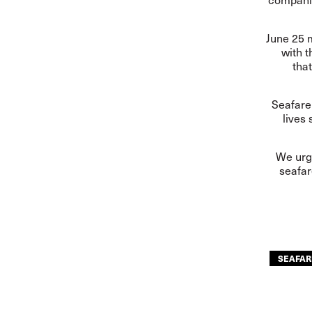
June 25 m
with t
that
Seafar
lives 
We urge
seafar
SEAFAR