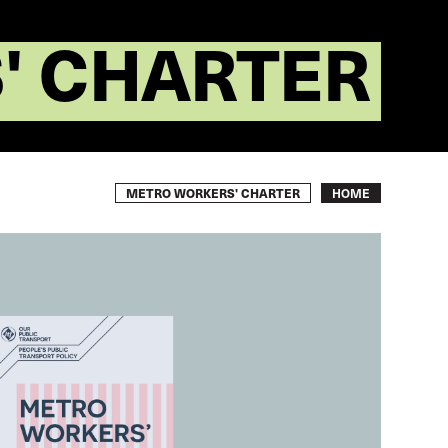
' CHARTER
Breadcrumb
METRO WORKERS' CHARTER
HOME