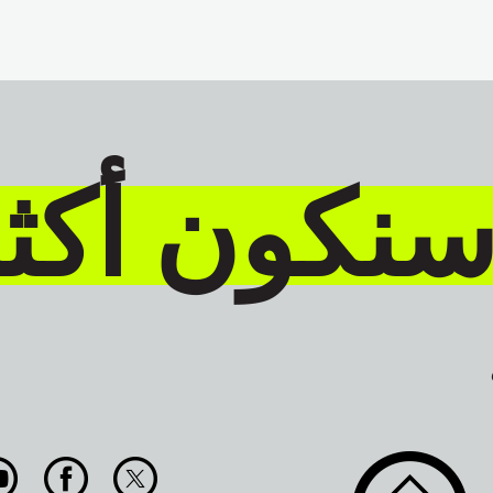
سنكون أكث