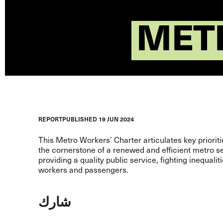
MET
REPORT
PUBLISHED
19 JUN 2024
This Metro Workers’ Charter articulates key priorit
the cornerstone of a renewed and efficient metro s
providing a quality public service, fighting inequali
workers and passengers.
شارك