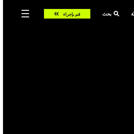
Take
ّة
بحث
قم بإجراء
action