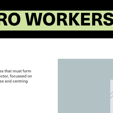
RO WORKERS
ies that must form
ector, focussed on
ties and centring